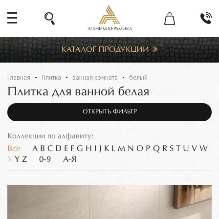
АГАНИМ КЕРАМИКА
КАТАЛОГ ПРОДУКЦИИ
Главная
Плитка
ванная комната
белый
Плитка для ванной белая
ОТКРЫТЬ ФИЛЬТР
Коллекции по алфавиту:
Все
A
B
C
D
E
F
G
H
I
J
K
L
M
N
O
P
Q
R
S
T
U
V
W
X
Y
Z
0-9
А-Я