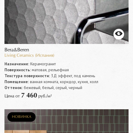
Bera&Beren
Living Ceramics (Испания)
Назначение:
Керамогранит
Поверхность:
матовая, рельефная
Текстура поверхности:
3Д эффект, под камень
Помещение:
ванная комната, коридор, кухня, холл
Оттенок:
бежевый, белый, серый, черный
7 460
Цена от
руб./м²
НОВИНКА