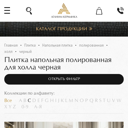
АГАНИМ КЕРАМИКА
КАТАЛОГ ПРОДУКЦИИ
Главная
Плитка
Напольная плитка
полированная
холл
черный
Плитка напольная полированная
для холла черная
ОТКРЫТЬ ФИЛЬТР
Коллекции по алфавиту:
Все
A
B
C
D
E
F
G
H
I
J
K
L
M
N
O
P
Q
R
S
T
U
V
W
X
Y
Z
0-9
А-Я