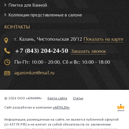
Плитка для Ванной
Коллекции представленные в салоне
КОНТАКТЫ
г. Казань, Чистопольская 20/12
Показать на карте
+7 (843) 204-24-50
Заказать звонок
Пн-Пт: 10:00 - 20:00, Сб и Вс: 10:00 - 18:00
aganimkzn@mail.ru
© 2026 ООО «АГАНИМ»
Карта сайта
Статьи
Сайт разработан в компании
«ARTKLEN»
Информация, размещенная на сайте, не является публичной офертой
(ст.437 ГК РФ) и не влечет за собой обязательств по заключению