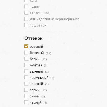
холл
кухня
столешница
для изделий из керамогранита
под бетон
Оттенок
розовый
бежевый
(19)
белый
(12)
желтый
(2)
зеленый
(1)
коричневый
(7)
красный
(1)
серый
(12)
синий
(2)
черный
(8)