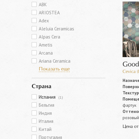
ABK
ARIOSTEA
Adex
Aleluia Ceramicas
Alpas Cera
Ametis
Arcana
Ariana Ceramica
Good
Показать еще
Cevica 
Назначе
Поверхн
Страна
Текстур
Испания
(1)
Помеще
Бельгия
фартук
Оттенок
Индия
розовый,
Италия
Цена о
Китай
Португалия