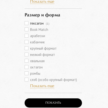
Показать еще
Размер и форма
гексагон
(1)
Book Match
арабески
кабанчик
крупный формат
мелкий формат
овальная
октагон
ромбы
слэб (особо крупный формат)
Показать еще
ПОКАЗАТЬ