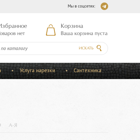
Мы в соцсетях:
Избранное
Корзина
оваров нет
Ваша корзина пуста
ИСКАТЬ
а
Услуга нарезки
Сантехника
9
А-Я