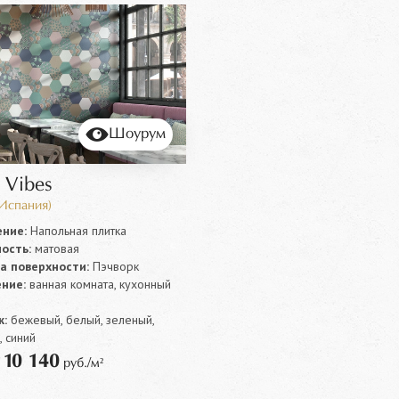
Шоурум
 Vibes
(Испания)
ние:
Напольная плитка
ость:
матовая
а поверхности:
Пэчворк
ние:
ванная комната, кухонный
:
бежевый, белый, зеленый,
 синий
10 140
т
руб./м²