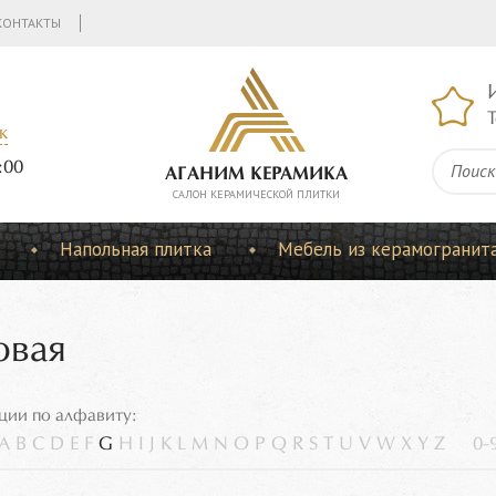
КОНТАКТЫ
Т
к
:00
АГАНИМ КЕРАМИКА
CАЛОН КЕРАМИЧЕСКОЙ ПЛИТКИ
Напольная плитка
Мебель из керамогранит
овая
ции по алфавиту:
A
B
C
D
E
F
G
H
I
J
K
L
M
N
O
P
Q
R
S
T
U
V
W
X
Y
Z
0-