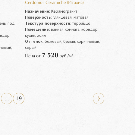
Cerdomus Ceramiche (Италия)
Назначение:
Керамогранит
Поверхность:
глянцевая, матовая
нь, под
Текстура поверхности:
терраццо
Помещение:
ванная комната, коридор,
ридор,
кухня, холл
Оттенок:
бежевый, белый, коричневый,
невый,
серый
7 520
Цена от
руб./м²
...
19