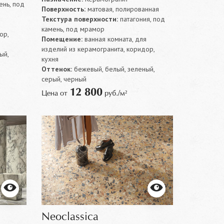
нь, под
Поверхность:
матовая, полированная
Текстура поверхности:
патагония, под
я
камень, под мрамор
ор,
Помещение:
ванная комната, для
изделий из керамогранита, коридор,
ый,
кухня
Оттенок:
бежевый, белый, зеленый,
серый, черный
12 800
Цена от
руб./м²
Neoclassica