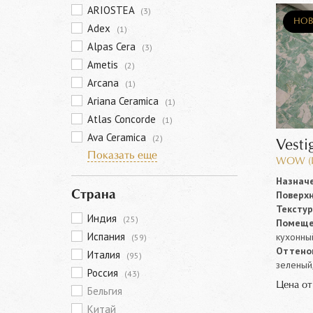
ARIOSTEA
(3)
НОВ
Adex
(1)
Alpas Cera
(3)
Ametis
(2)
Arcana
(1)
Ariana Ceramica
(1)
Atlas Concorde
(1)
Ava Ceramica
(2)
Vesti
Показать еще
WOW (И
Назначе
Поверхн
Страна
Текстур
Индия
(25)
Помеще
Испания
кухонны
(59)
Оттенок
Италия
(95)
зеленый
Россия
(43)
Цена о
Бельгия
Китай