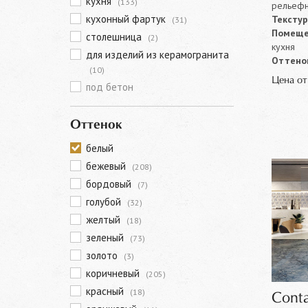
кухня
(133)
рельеф
кухонный фартук
Текстур
(31)
Помеще
столешница
(2)
кухня
для изделий из керамогранита
Оттенок
(10)
Цена о
под бетон
Оттенок
белый
бежевый
(208)
бордовый
(7)
голубой
(32)
желтый
(18)
зеленый
(73)
золото
(3)
коричневый
(205)
красный
(18)
Cont