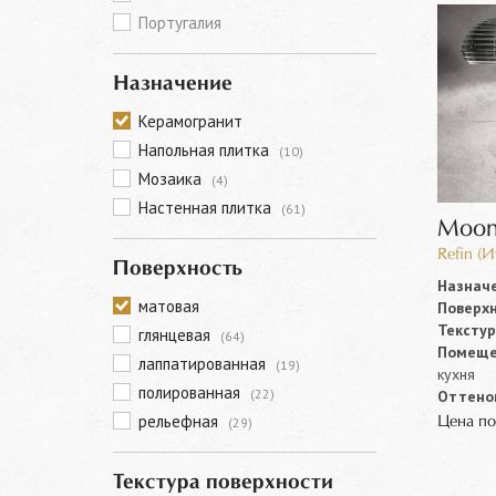
Португалия
Назначение
Керамогранит
Напольная плитка
(10)
Мозаика
(4)
Настенная плитка
(61)
Moo
Refin (И
Поверхность
Назначе
матовая
Поверхн
Текстур
глянцевая
(64)
Помеще
лаппатированная
(19)
кухня
полированная
(22)
Оттенок
рельефная
Цена по
(29)
Текстура поверхности