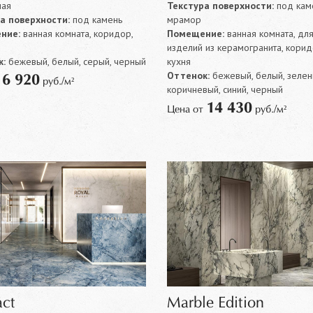
ная
Текстура поверхности:
под каме
а поверхности:
под камень
мрамор
ние:
ванная комната, коридор,
Помещение:
ванная комната, дл
изделий из керамогранита, корид
:
бежевый, белый, серый, черный
кухня
Оттенок:
бежевый, белый, зелен
6 920
т
руб./м²
коричневый, синий, черный
14 430
Цена от
руб./м²
act
Marble Edition