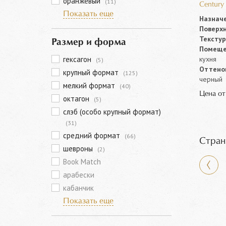
оранжевый
(11)
Century
Показать еще
Назначе
Поверхн
Текстур
Размер и форма
Помеще
гексагон
кухня
(5)
Оттенок
крупный формат
(125)
черный
мелкий формат
(40)
Цена о
октагон
(5)
слэб (особо крупный формат)
(31)
средний формат
(66)
Стран
шевроны
(2)
Book Match
арабески
кабанчик
Показать еще