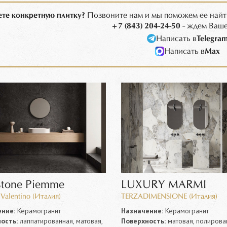
те конкретную плитку?
Позвоните нам и мы поможем ее найт
+7 (843) 204-24-50
- ждем Ваше
Написать в
Telegra
Написать в
Max
stone Piemme
LUXURY MARMI
Valentino (Италия)
TERZADIMENSIONE (Италия)
ние:
Керамогранит
Назначение:
Керамогранит
ость:
лаппатированная, матовая,
Поверхность:
матовая, полирова