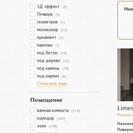
3Д эффект
(3)
Ище
Пэчворк
(3)
геометрия
(5)
моноколор
(22)
орнамент
(1)
палочки
(1)
под бетон
(33)
под дерево
(12)
под камень
(79)
под кирпич
(6)
Показать еще
Помещение
Lime
ванная комната
(150)
Piemme 
коридор
(165)
Назначе
холл
(148)
Поверхн