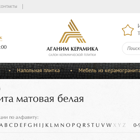
КОНТАКТЫ
Т
к
:00
АГАНИМ КЕРАМИКА
CАЛОН КЕРАМИЧЕСКОЙ ПЛИТКИ
Напольная плитка
Мебель из керамогранит
й
ита матовая белая
ции по алфавиту:
A
B
C
D
E
F
G
H
I
J
K
L
M
N
O
P
Q
R
S
T
U
V
W
X
Y
Z
0-