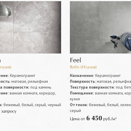
n
Feel
талия)
Refin (Италия)
ние:
Керамогранит
Назначение:
Керамогранит
ость:
матовая, рельефная
Поверхность:
матовая, рельефн
а поверхности:
под камень
Текстура поверхности:
под бет
ние:
ванная комната, коридор,
Помещение:
ванная комната, ко
кухня
:
бежевый, белый, серый, черный
Оттенок:
бежевый, белый, зелен
серый
 запросу
6 450
Цена от
руб./м²