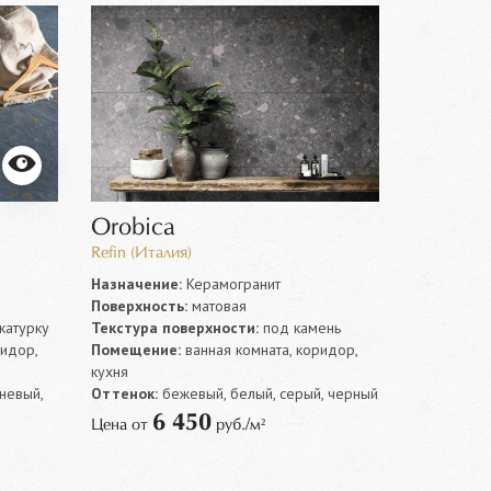
Orobica
Refin (Италия)
Назначение:
Керамогранит
Поверхность:
матовая
катурку
Текстура поверхности:
под камень
ридор,
Помещение:
ванная комната, коридор,
кухня
невый,
Оттенок:
бежевый, белый, серый, черный
6 450
Цена от
руб./м²