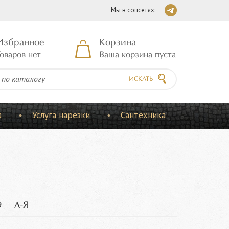
Мы в соцсетях:
Избранное
Корзина
оваров нет
Ваша корзина пуста
ИСКАТЬ
а
Услуга нарезки
Сантехника
9
А-Я