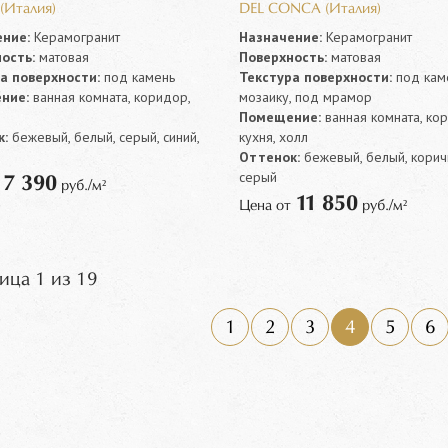
 (Италия)
DEL CONCA (Италия)
ние:
Керамогранит
Назначение:
Керамогранит
ость:
матовая
Поверхность:
матовая
а поверхности:
под камень
Текстура поверхности:
под каме
ние:
ванная комната, коридор,
мозаику, под мрамор
Помещение:
ванная комната, ко
:
бежевый, белый, серый, синий,
кухня, холл
Оттенок:
бежевый, белый, корич
серый
7 390
т
руб./м²
11 850
Цена от
руб./м²
ица 1 из 19
1
2
3
4
5
6