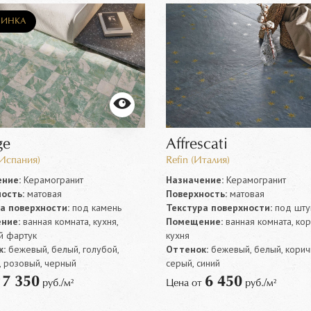
ИНКА
ge
Affrescati
спания)
Refin (Италия)
ние:
Керамогранит
Назначение:
Керамогранит
ость:
матовая
Поверхность:
матовая
а поверхности:
под камень
Текстура поверхности:
под шту
ние:
ванная комната, кухня,
Помещение:
ванная комната, ко
й фартук
кухня
:
бежевый, белый, голубой,
Оттенок:
бежевый, белый, корич
, розовый, черный
серый, синий
7 350
6 450
т
руб./м²
Цена от
руб./м²