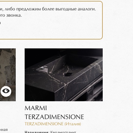
и, либо предложим более выгодные аналоги.
го звонка.
m
MARMI
TERZADIMENSIONE
TERZADIMENSIONE (Италия)
нная
Назначение:
Керамогранит