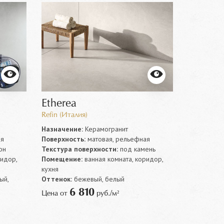
Etherea
Refin (Италия)
Назначение:
Керамогранит
ая
Поверхность:
матовая, рельефная
он
Текстура поверхности:
под камень
ридор,
Помещение:
ванная комната, коридор,
кухня
ый,
Оттенок:
бежевый, белый
6 810
Цена от
руб./м²