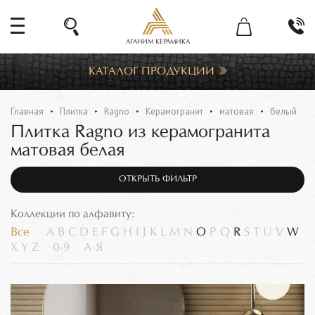
АГАНИМ КЕРАМИКА
КАТАЛОГ ПРОДУКЦИИ
Главная
Плитка
Ragno
Керамогранит
матовая
белый
Плитка Ragno из керамогранита
матовая белая
ОТКРЫТЬ ФИЛЬТР
Коллекции по алфавиту:
Все
A
B
C
D
E
F
G
H
I
J
K
L
M
N
O
P
Q
R
S
T
U
V
W
X
Y
Z
0-9
А-Я