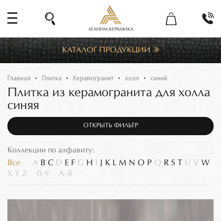
АГАНИМ КЕРАМИКА
КАТАЛОГ ПРОДУКЦИИ
Главная
Плитка
Керамогранит
холл
синий
Плитка из керамогранита для холла
синяя
ОТКРЫТЬ ФИЛЬТР
Коллекции по алфавиту:
Все
A
B
C
D
E
F
G
H
I
J
K
L
M
N
O
P
Q
R
S
T
U
V
W
X
Y
Z
0-9
А-Я