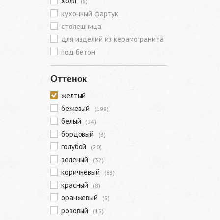
холл
(6)
кухонный фартук
столешница
для изделий из керамогранита
под бетон
Оттенок
желтый
бежевый
(198)
белый
(94)
бордовый
(3)
голубой
(20)
зеленый
(32)
коричневый
(83)
красный
(8)
оранжевый
(5)
розовый
(15)