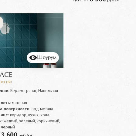
Шоурум
ACE
Россия)
ние:
Керамогранит, Напольная
ость:
матовая
а поверхности:
под металл
ние:
коридор, кухня, холл
:
желтый, зеленый, коричневый,
, черный
3 600
т
руб./м²