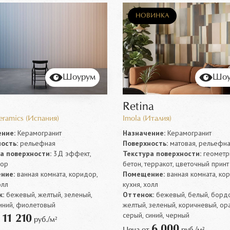
НОВИНКА
Шоурум
Шоу
Retina
Ceramics (Испания)
Imola (Италия)
ние:
Керамогранит
Назначение:
Керамогранит
ость:
рельефная
Поверхность:
матовая, рельефн
а поверхности:
3Д эффект,
Текстура поверхности:
геометр
лор
бетон, терракот, цветочный принт
ние:
ванная комната, коридор,
Помещение:
ванная комната, ко
олл
кухня, холл
:
бежевый, желтый, зеленый,
Оттенок:
бежевый, белый, борд
синий, фиолетовый
желтый, зеленый, коричневый, ор
серый, синий, черный
11 210
т
руб./м²
6 000
Цена от
руб./м²