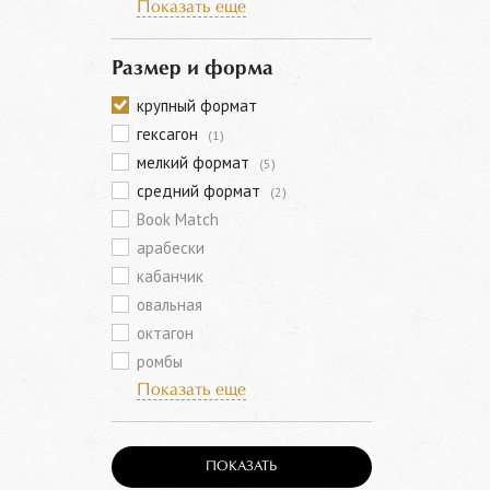
Показать еще
Размер и форма
крупный формат
гексагон
(1)
мелкий формат
(5)
средний формат
(2)
Book Match
арабески
кабанчик
овальная
октагон
ромбы
Показать еще
ПОКАЗАТЬ