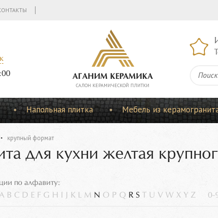
КОНТАКТЫ
Т
к
:00
АГАНИМ КЕРАМИКА
CАЛОН КЕРАМИЧЕСКОЙ ПЛИТКИ
Напольная плитка
Мебель из керамогранит
крупный формат
ита для кухни желтая крупно
ции по алфавиту:
A
B
C
D
E
F
G
H
I
J
K
L
M
N
O
P
Q
R
S
T
U
V
W
X
Y
Z
0-