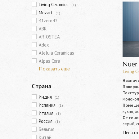
Living Ceramics
(1)
Mozart
(1)
41zero42
ABK
ARIOSTEA
Adex
Aleluia Ceramicas
Alpas Cera
Nuer
Показать еще
Living 
Назначе
Поверхн
Страна
Текстур
Индия
(1)
моноко
Испания
Помеще
(1)
кухня, х
Италия
(1)
Оттенок
Россия
(1)
серый, 
Бельгия
Цена о
Китай