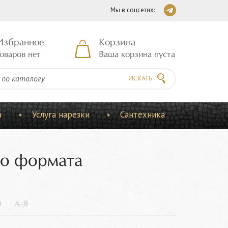
Мы в соцсетях:
Избранное
Корзина
оваров нет
Ваша корзина пуста
ИСКАТЬ
а
Услуга нарезки
Сантехника
го формата
9
А-Я