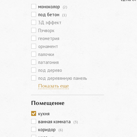
моноколор
(2)
под бетон
(1)
3Д эффект
Пэчворк
геометрия
орнамент
палочки
патагония
под дерево
под деревянную панель
Показать еще
Помещение
кухня
ванная комната
(3)
коридор
(6)