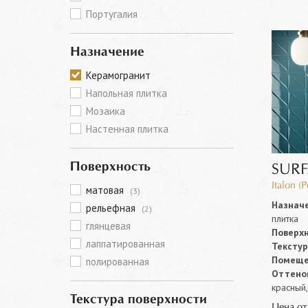
Португалия
Назначение
Керамогранит
Напольная плитка
Мозаика
Настенная плитка
Поверхность
SURF
Italon (
матовая
(3)
Назначе
рельефная
(2)
плитка
глянцевая
Поверхн
лаппатированная
Текстур
Помеще
полированная
Оттенок
красный
Текстура поверхности
Цена о