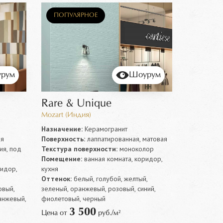
ПОПУЛЯРНОЕ
рум
Шоурум
Rare & Unique
Mozart (Индия)
Назначение:
Керамогранит
ая
Поверхность:
лаппатированная, матовая
ия, под
Текстура поверхности:
моноколор
Помещение:
ванная комната, коридор,
ридор,
кухня
Оттенок:
белый, голубой, желтый,
овый,
зеленый, оранжевый, розовый, синий,
анжевый,
фиолетовый, черный
3 500
Цена от
руб./м²