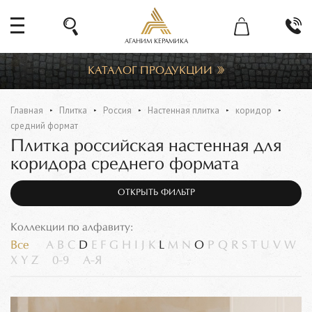
АГАНИМ КЕРАМИКА
КАТАЛОГ ПРОДУКЦИИ
Главная
Плитка
Россия
Настенная плитка
коридор
средний формат
Плитка российская настенная для
коридора среднего формата
ОТКРЫТЬ ФИЛЬТР
Коллекции по алфавиту:
Все
A
B
C
D
E
F
G
H
I
J
K
L
M
N
O
P
Q
R
S
T
U
V
W
X
Y
Z
0-9
А-Я