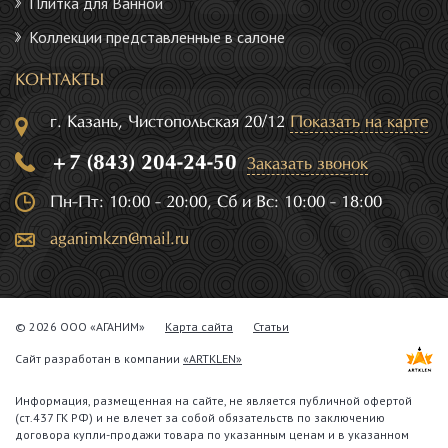
Плитка для Ванной
Коллекции представленные в салоне
КОНТАКТЫ
г. Казань, Чистопольская 20/12
Показать на карте
+7 (843) 204-24-50
Заказать звонок
Пн-Пт: 10:00 - 20:00, Сб и Вс: 10:00 - 18:00
aganimkzn@mail.ru
© 2026 ООО «АГАНИМ»
Карта сайта
Статьи
Сайт разработан в компании
«ARTKLEN»
Информация, размещенная на сайте, не является публичной офертой
(ст.437 ГК РФ) и не влечет за собой обязательств по заключению
договора купли-продажи товара по указанным ценам и в указанном