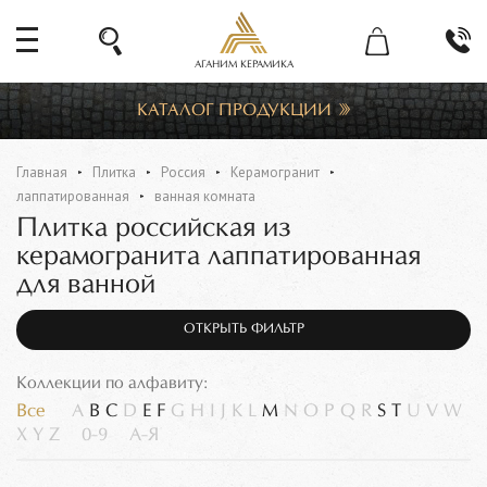
АГАНИМ КЕРАМИКА
КАТАЛОГ ПРОДУКЦИИ
Главная
Плитка
Россия
Керамогранит
лаппатированная
ванная комната
Плитка российская из
керамогранита лаппатированная
для ванной
ОТКРЫТЬ ФИЛЬТР
Коллекции по алфавиту:
Все
A
B
C
D
E
F
G
H
I
J
K
L
M
N
O
P
Q
R
S
T
U
V
W
X
Y
Z
0-9
А-Я