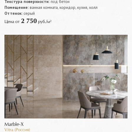
Текстура поверхности:
под бетон
Помещение:
ванная комната, коридор, кухня, холл
Оттенок:
серый
2 750
Цена от
руб./м²
Marble-X
Vitra (Россия)