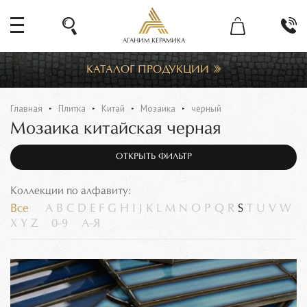
АГАНИМ КЕРАМИКА
КАТАЛОГ ПРОДУКЦИИ
Главная
Плитка
Китай
Мозаика
черный
Мозаика китайская черная
ОТКРЫТЬ ФИЛЬТР
Коллекции по алфавиту:
Все
A
B
C
D
E
F
G
H
I
J
K
L
M
N
O
P
Q
R
S
T
U
V
W
X
Y
Z
0-9
А-Я