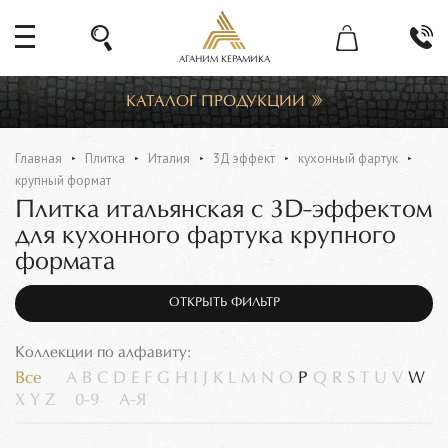
АГАНИМ КЕРАМИКА
КАТАЛОГ ПРОДУКЦИИ
Главная
Плитка
Италия
3Д эффект
кухонный фартук
крупный формат
Плитка итальянская с 3D-эффектом
для кухонного фартука крупного
формата
ОТКРЫТЬ ФИЛЬТР
Коллекции по алфавиту:
Все
A
B
C
D
E
F
G
H
I
J
K
L
M
N
O
P
Q
R
S
T
U
V
W
X
Y
Z
0-9
А-Я