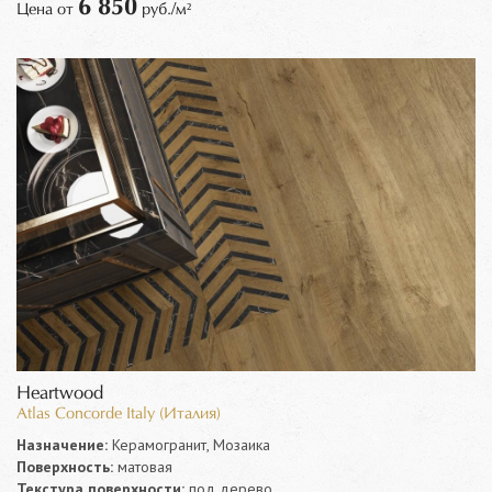
6 850
Цена от
руб./м²
Heartwood
Atlas Concorde Italy (Италия)
Назначение:
Керамогранит, Мозаика
Поверхность:
матовая
Текстура поверхности:
под дерево