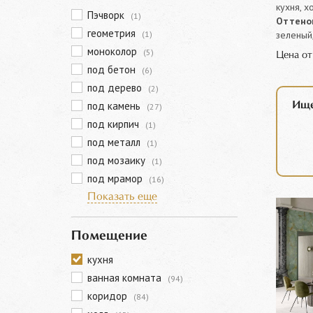
кухня, х
Пэчворк
(1)
Оттенок
геометрия
зеленый
(1)
моноколор
(5)
Цена о
под бетон
(6)
под дерево
(2)
под камень
Ище
(27)
под кирпич
(1)
под металл
(1)
под мозаику
(1)
под мрамор
(16)
Показать еще
Помещение
кухня
ванная комната
(94)
коридор
(84)