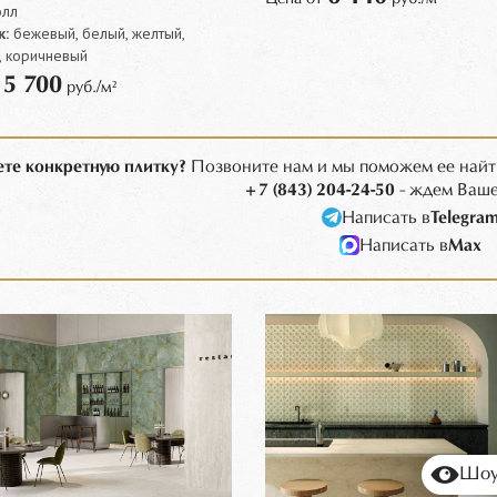
олл
:
бежевый, белый, желтый,
, коричневый
5 700
т
руб./м²
те конкретную плитку?
Позвоните нам и мы поможем ее найт
+7 (843) 204-24-50
- ждем Ваше
Написать в
Telegra
Написать в
Max
Шоу