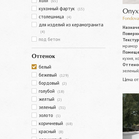
холл
(65)
кухонный фартук
(15)
Onyx
столешница
(4)
Fondova
для изделий из керамогранита
Назначе
(4)
Поверхн
под бетон
Текстур
мрамор
Помеще
Оттенок
кухня, х
Оттенок
белый
зеленый,
бежевый
(129)
Цена о
бордовый
(2)
голубой
(18)
желтый
(2)
зеленый
(31)
золото
(1)
коричневый
(68)
красный
(8)