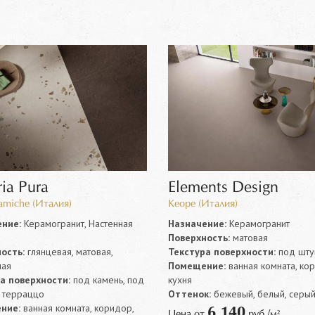
ia Pura
Elements Design
amiche (Италия)
Keope (Италия)
ние:
Керамогранит, Настенная
Назначение:
Керамогранит
Поверхность:
матовая
ость:
глянцевая, матовая,
Текстура поверхности:
под шту
ная
Помещение:
ванная комната, ко
а поверхности:
под камень, под
кухня
, терраццо
Оттенок:
бежевый, белый, серый
ние:
ванная комната, коридор,
6 140
Цена от
руб./м²