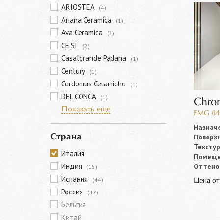
ARIOSTEA
(4)
Ariana Ceramica
(1)
Ava Ceramica
(2)
CE.SI.
(2)
Casalgrande Padana
(1)
Century
(1)
Cerdomus Ceramiche
(1)
DEL CONCA
(1)
Chro
Показать еще
FMG (И
Назначе
Поверхн
Страна
Текстур
Италия
Помеще
Индия
Оттенок
(15)
Испания
(44)
Цена о
Россия
(47)
Бельгия
Китай