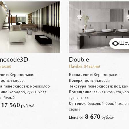
Шоу
mocode3D
Double
талия)
Flaviker (Италия)
ние:
Керамогранит
Назначение:
Керамогранит
ость:
матовая
Поверхность:
матовая
а поверхности:
моноколор
Текстура поверхности:
под кам
ние:
коридор, кухня, холл
Помещение:
ванная комната, ко
:
белый
кухня, холл
Оттенок:
бежевый, белый, зелен
17 560
т
руб./м²
серый
8 670
Цена от
руб./м²