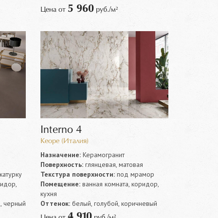
5 960
Цена от
руб./м²
Interno 4
Keope (Италия)
Назначение:
Керамогранит
Поверхность:
глянцевая, матовая
катурку
Текстура поверхности:
под мрамор
ридор,
Помещение:
ванная комната, коридор,
кухня
, черный
Оттенок:
белый, голубой, коричневый
4 910
Цена от
руб./м²