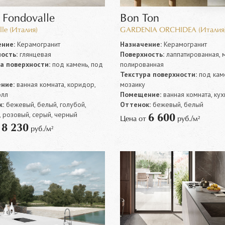
 Fondovalle
Bon Ton
lle (Италия)
GARDENIA ORCHIDEA (Италия
ние:
Керамогранит
Назначение:
Керамогранит
ость:
глянцевая
Поверхность:
лаппатированная, м
а поверхности:
под камень, под
полированная
Текстура поверхности:
под каме
ние:
ванная комната, коридор,
мозаику
олл
Помещение:
ванная комната, кух
:
бежевый, белый, голубой,
Оттенок:
бежевый, белый
 розовый, серый, черный
6 600
Цена от
руб./м²
8 230
т
руб./м²