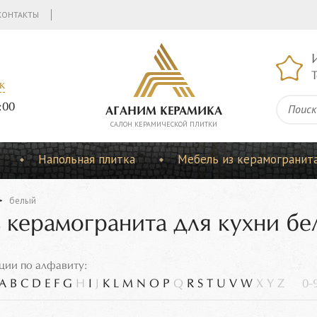
КОНТАКТЫ
Т
к
:00
АГАНИМ КЕРАМИКА
CАЛОН КЕРАМИЧЕСКОЙ ПЛИТКИ
Напольная плитка
Мебель из керамогранит
белый
 керамогранита для кухни бе
ции по алфавиту:
A
B
C
D
E
F
G
H
I
J
K
L
M
N
O
P
Q
R
S
T
U
V
W
X
Y
Z
0-