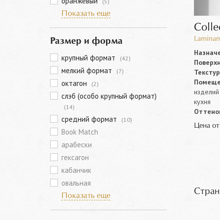
оранжевый
(5)
Показать еще
Colle
Laminam 
Размер и форма
Назначе
крупный формат
(42)
Поверхн
мелкий формат
(7)
Текстур
Помеще
октагон
(2)
изделий 
слэб (особо крупный формат)
кухня
(14)
Оттенок
средний формат
(10)
Цена о
Book Match
арабески
гексагон
кабанчик
овальная
Стран
Показать еще