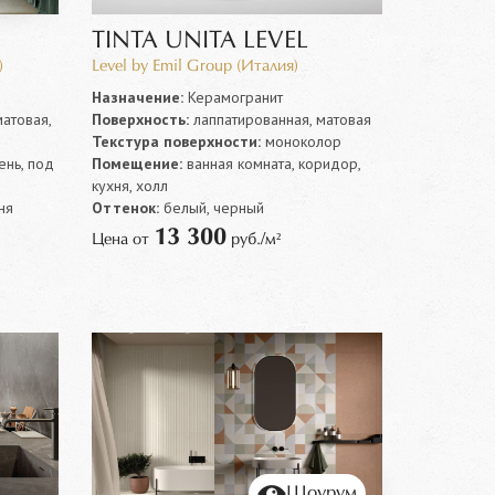
TINTA UNITA LEVEL
)
Level by Emil Group (Италия)
Назначение:
Керамогранит
атовая,
Поверхность:
лаппатированная, матовая
Текстура поверхности:
моноколор
нь, под
Помещение:
ванная комната, коридор,
кухня, холл
ня
Оттенок:
белый, черный
13 300
Цена от
руб./м²
Шоурум