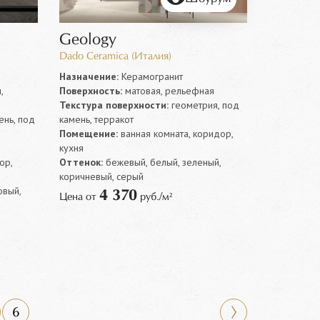
Geology
Dado Ceramica (Италия)
Назначение:
Керамогранит
,
Поверхность:
матовая, рельефная
Текстура поверхности:
геометрия, под
нь, под
камень, терракот
Помещение:
ванная комната, коридор,
я
кухня
ор,
Оттенок:
бежевый, белый, зеленый,
коричневый, серый
овый,
4 370
Цена от
руб./м²
6