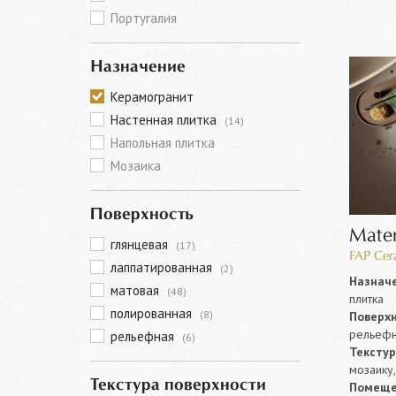
Португалия
Назначение
Керамогранит
Настенная плитка
(14)
Напольная плитка
Мозаика
Поверхность
Mater
глянцевая
(17)
FAP Cer
лаппатированная
(2)
Назначе
матовая
(48)
плитка
полированная
(8)
Поверхн
рельеф
рельефная
(6)
Текстур
мозаику
Текстура поверхности
Помеще