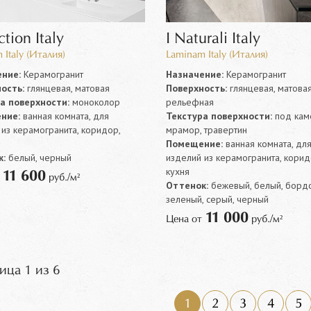
ction Italy
I Naturali Italy
Italy (Италия)
Laminam Italy (Италия)
ние:
Керамогранит
Назначение:
Керамогранит
ость:
глянцевая, матовая
Поверхность:
глянцевая, матовая
а поверхности:
моноколор
рельефная
ние:
ванная комната, для
Текстура поверхности:
под каме
из керамогранита, коридор,
мрамор, травертин
Помещение:
ванная комната, дл
:
белый, черный
изделий из керамогранита, корид
кухня
11 600
т
руб./м²
Оттенок:
бежевый, белый, борд
зеленый, серый, черный
11 000
Цена от
руб./м²
ица 1 из 6
1
2
3
4
5