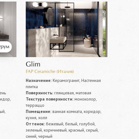
рум
Glim
FAP Ceramiche (Италия)
Назначение:
Керамогранит, Настенная
плитка
ень
Поверхность:
глянцевая, матовая
ридор,
Текстура поверхности:
моноколор,
терраццо
ый,
Помещение:
ванная комната, коридор,
кухня, холл
Оттенок:
бежевый, белый, голубой,
зеленый, коричневый, красный, серый,
синий, черный