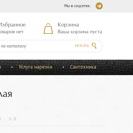
Мы в соцсетях:
Избранное
Корзина
оваров нет
Ваша корзина пуста
ИСКАТЬ
а
Услуга нарезки
Сантехника
лая
9
А-Я