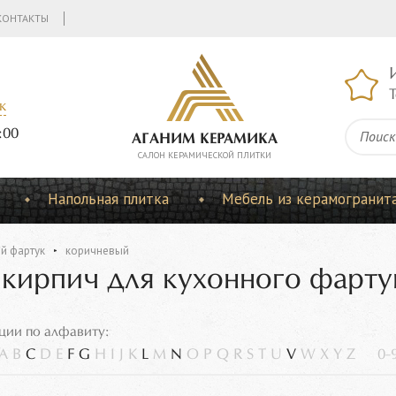
КОНТАКТЫ
Т
к
:00
АГАНИМ КЕРАМИКА
CАЛОН КЕРАМИЧЕСКОЙ ПЛИТКИ
Напольная плитка
Мебель из керамогранит
й фартук
коричневый
 кирпич для кухонного фарту
ции по алфавиту:
A
B
C
D
E
F
G
H
I
J
K
L
M
N
O
P
Q
R
S
T
U
V
W
X
Y
Z
0-