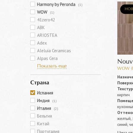
Harmony by Peronda
(1)
НОВ
WOW
(1)
41zero42
ABK
ARIOSTEA
Adex
Aleluia Ceramicas
Alpas Cera
Nouv
Показать еще
WOW (И
Назначе
Поверхн
Страна
Текстур
Испания
кирпич
Индия
Помеще
(1)
кухонны
Италия
(2)
Оттенок
Бельгия
желтый, 
Китай
синий, ч
Португалия
Цена о