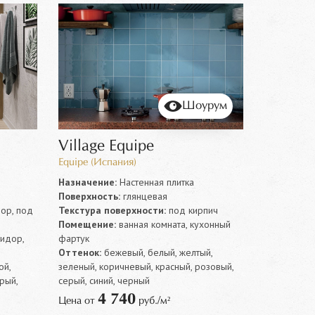
Шоурум
Village Equipe
Equipe (Испания)
Назначение:
Настенная плитка
Поверхность:
глянцевая
ор, под
Текстура поверхности:
под кирпич
Помещение:
ванная комната, кухонный
ридор,
фартук
Оттенок:
бежевый, белый, желтый,
ой,
зеленый, коричневый, красный, розовый,
рый,
серый, синий, черный
4 740
Цена от
руб./м²