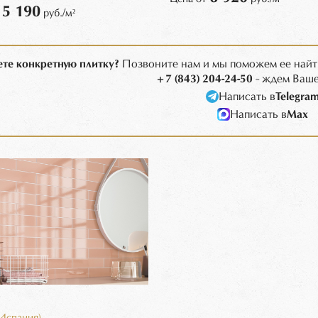
5 190
т
руб./м²
те конкретную плитку?
Позвоните нам и мы поможем ее найт
+7 (843) 204-24-50
- ждем Ваше
Написать в
Telegra
Написать в
Max