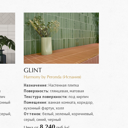
GLINT
Harmony by Peronda (Испания)
Назначение:
Настенная плитка
я
Поверхность:
глянцевая, матовая
пич
Текстура поверхности:
под кирпич
хонный
Помещение:
ванная комната, коридор,
кухонный фартук, холл
серый,
Оттенок:
белый, зеленый, коричневый,
серый, синий, черный
8 240
Цена от
руб./м²