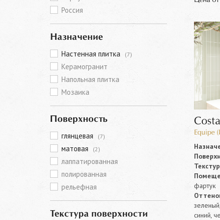
Россия
Назначение
Настенная плитка
(7)
Керамогранит
Напольная плитка
Мозаика
Поверхность
Cost
Equipe 
глянцевая
(7)
Назначе
матовая
(2)
Поверхн
лаппатированная
Текстур
полированная
Помеще
фартук
рельефная
Оттенок
зеленый,
Текстура поверхности
синий, ч