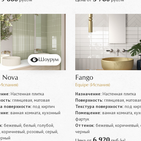
Шоурум
a Nova
Fango
(Испания)
Equipe (Испания)
ние:
Настенная плитка
Назначение:
Настенная плитка
ость:
глянцевая, матовая
Поверхность:
глянцевая, матова
а поверхности:
под кирпич
Текстура поверхности:
под кир
ние:
ванная комната, кухонный
Помещение:
ванная комната, ку
фартук
:
бежевый, белый, голубой,
Оттенок:
бежевый, коричневый, 
 коричневый, розовый, серый,
черный
ерный
6 920
Цена от
руб./м²