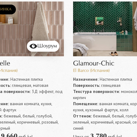
ИНКА
Шоурум
elle
Glamour-Chic
спания)
El Barco (Испания)
ние:
Настенная плитка
Назначение:
Настенная плитка
ость:
глянцевая, матовая
Поверхность:
глянцевая
а поверхности:
3Д эффект, под
Текстура поверхности:
монокол
кирпич
ние:
ванная комната, кухня,
Помещение:
ванная комната, ко
й фартук
кухня, кухонный фартук, холл
:
бежевый, белый, голубой,
Оттенок:
бежевый, белый, голуб
зеленый, коричневый, розовый,
зеленый, коричневый, красный, се
ерный
синий
9 660
3 780
т
руб./м²
Цена от
руб./м²