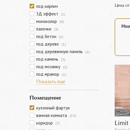
Цена о
под кирпич
3Д эффект
(1)
моноколор
(9)
Ище
палочки
(3)
под бетон
(2)
под дерево
(1)
под деревянную панель
(1)
под камень
(3)
под мозаику
(1)
под мрамор
(1)
Показать еще
Помещение
кухонный фартук
ванная комната
(13)
коридор
Limit
(7)