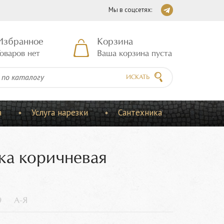
Мы в соцсетях:
Избранное
Корзина
оваров нет
Ваша корзина пуста
ИСКАТЬ
а
Услуга нарезки
Сантехника
ка коричневая
9
А-Я