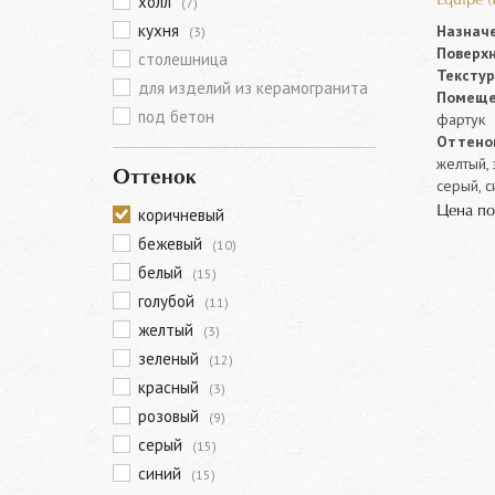
холл
Equipe 
(7)
кухня
Назначе
(3)
Поверхн
столешница
Текстур
для изделий из керамогранита
Помеще
под бетон
фартук
Оттенок
желтый, 
Оттенок
серый, с
Цена по
коричневый
бежевый
(10)
белый
(15)
голубой
(11)
желтый
(3)
зеленый
(12)
красный
(3)
розовый
(9)
серый
(15)
синий
(15)