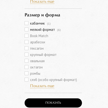
Показать еще
Размер и форма
кабанчик
(1)
мелкий формат
(6)
Book Match
арабески
гексагон
крупный формат
овальная
октагон
ромбы
слэб (особо крупный формат)
Показать еще
ПОКАЗАТЬ