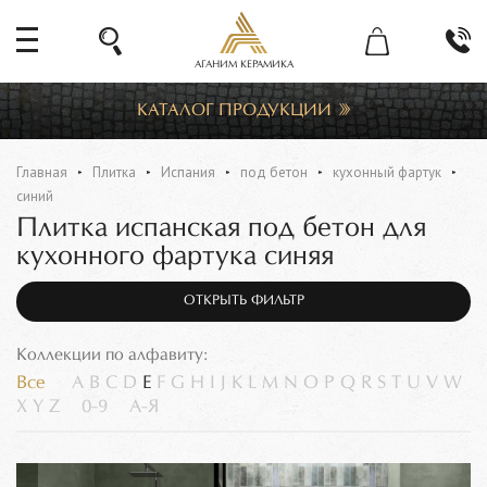
АГАНИМ КЕРАМИКА
КАТАЛОГ ПРОДУКЦИИ
Главная
Плитка
Испания
под бетон
кухонный фартук
синий
Плитка испанская под бетон для
кухонного фартука синяя
ОТКРЫТЬ ФИЛЬТР
Коллекции по алфавиту:
Все
A
B
C
D
E
F
G
H
I
J
K
L
M
N
O
P
Q
R
S
T
U
V
W
X
Y
Z
0-9
А-Я