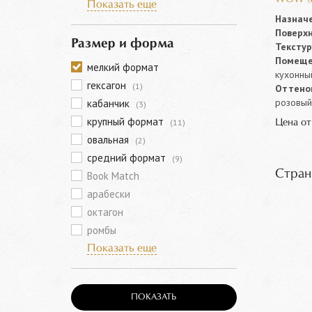
Показать еще
Назначе
Поверхн
Размер и форма
Текстур
Помеще
мелкий формат
кухонны
гексагон
(1)
Оттенок
розовый,
кабанчик
(3)
крупный формат
(11)
Цена о
овальная
(2)
средний формат
(9)
Стран
Book Match
арабески
октагон
ромбы
Показать еще
ПОКАЗАТЬ