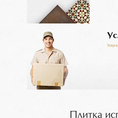
Ус
Услуга
Плитка ис