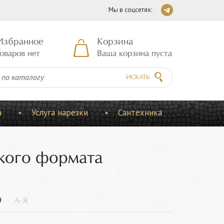
Мы в соцсетях:
Избранное
Корзина
оваров нет
Ваша корзина пуста
ИСКАТЬ
а
Услуга нарезки
Сантехника
лкого формата
9
А-Я