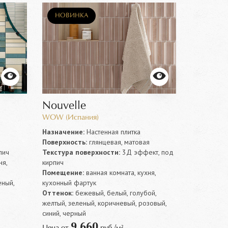
НОВИНКА
Nouvelle
WOW (Испания)
Назначение:
Настенная плитка
Поверхность:
глянцевая, матовая
пич
Текстура поверхности:
3Д эффект, под
ня,
кирпич
Помещение:
ванная комната, кухня,
еный,
кухонный фартук
Оттенок:
бежевый, белый, голубой,
желтый, зеленый, коричневый, розовый,
синий, черный
9 660
Цена от
руб./м²