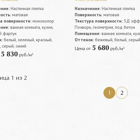
ние:
Настенная плитка
Назначение:
Настенная плитка
ость:
матовая
Поверхность:
матовая
а поверхности:
моноколор
Текстура поверхности:
3Д эффе
ние:
ванная комната, кухня,
Пэчворк, геометрия, под бетон
й фартук
Помещение:
ванная комната, кух
:
белый, зеленый, красный,
Оттенок:
бежевый, белый, серы
 серый, синий
5 680
Цена от
руб./м²
5 830
т
руб./м²
ица 1 из 2
1
2