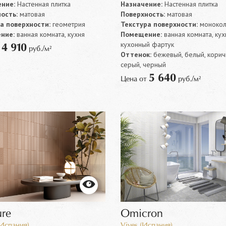
ние:
Настенная плитка
Назначение:
Настенная плитка
ость:
матовая
Поверхность:
матовая
а поверхности:
геометрия
Текстура поверхности:
моноко
ние:
ванная комната, кухня
Помещение:
ванная комната, кух
кухонный фартук
4 910
т
руб./м²
Оттенок:
бежевый, белый, корич
серый, черный
5 640
Цена от
руб./м²
ure
Omicron
спания)
Vives (Испания)