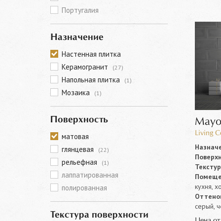
Португалия
Назначение
Настенная плитка
Керамогранит
(27)
Напольная плитка
(1)
Мозаика
(1)
Поверхность
Mayol
Living 
матовая
Назначе
глянцевая
(22)
Поверхн
рельефная
(1)
Текстур
лаппатированная
Помеще
кухня, х
полированная
Оттенок
серый, 
Текстура поверхности
Цена о