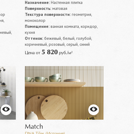
Назначение:
Настенная плитка
Поверхность:
матовая
лор
Текстура поверхности:
геометрия,
ня,
моноколор
Помещение:
ванная комната, коридор,
невый,
кухня
Оттенок:
бежевый, белый, голубой,
коричневый, розовый, серый, синий
5 820
Цена от
руб./м²
Match
DNA Tiles (Испания)