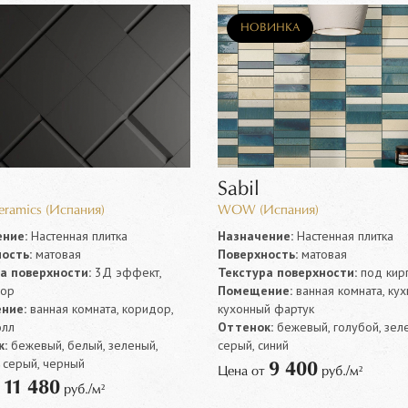
НОВИНКА
Sabil
Ceramics (Испания)
WOW (Испания)
ние:
Настенная плитка
Назначение:
Настенная плитка
ость:
матовая
Поверхность:
матовая
а поверхности:
3Д эффект,
Текстура поверхности:
под кир
лор
Помещение:
ванная комната, кух
ние:
ванная комната, коридор,
кухонный фартук
олл
Оттенок:
бежевый, голубой, зел
:
бежевый, белый, зеленый,
серый, синий
 серый, черный
9 400
Цена от
руб./м²
11 480
т
руб./м²