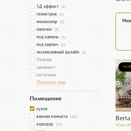
3Д эффект
(2)
геометрия
(2)
Ище
моноколор
(5)
палочки
(3)
под камень
(1)
под кирпич
(2)
эксклюзивный дизайн
(1)
Пэчворк
орнамент
НОВ
патагония
Показать еще
Помещение
кухня
ванная комната
(33)
Berta
коридор
(12)
Vives (