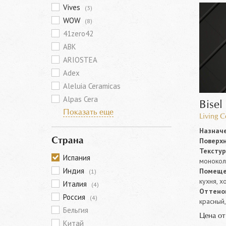
Vives
(3)
WOW
(8)
41zero42
ABK
ARIOSTEA
Adex
Aleluia Ceramicas
Alpas Cera
Bisel
Показать еще
Living 
Назначе
Поверхн
Страна
Текстур
Испания
моноко
Индия
Помеще
(1)
кухня, х
Италия
(4)
Оттенок
Россия
(4)
красный,
Бельгия
Цена о
Китай