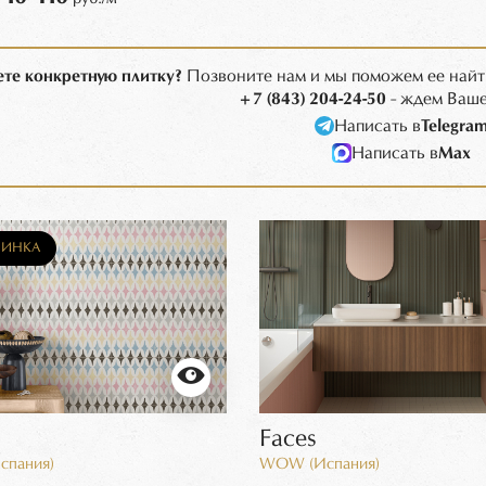
те конкретную плитку?
Позвоните нам и мы поможем ее найт
+7 (843) 204-24-50
- ждем Ваше
Написать в
Telegra
Написать в
Max
ИНКА
Faces
Испания)
WOW (Испания)