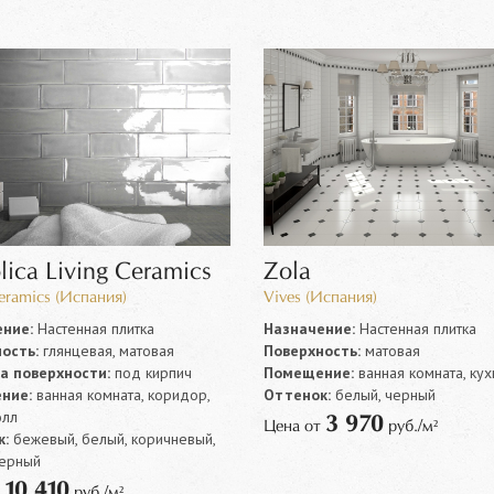
ica Living Ceramics
Zola
Ceramics (Испания)
Vives (Испания)
ние:
Настенная плитка
Назначение:
Настенная плитка
ость:
глянцевая, матовая
Поверхность:
матовая
а поверхности:
под кирпич
Помещение:
ванная комната, кух
ние:
ванная комната, коридор,
Оттенок:
белый, черный
олл
3 970
Цена от
руб./м²
:
бежевый, белый, коричневый,
черный
10 410
т
руб./м²