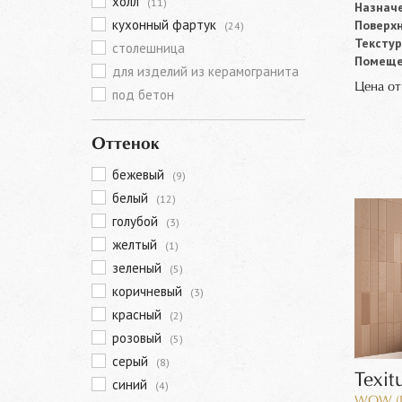
холл
(11)
Назначе
кухонный фартук
Поверхн
(24)
Текстур
столешница
Помеще
для изделий из керамогранита
Цена о
под бетон
Оттенок
бежевый
(9)
белый
(12)
голубой
(3)
желтый
(1)
зеленый
(5)
коричневый
(3)
красный
(2)
розовый
(5)
серый
(8)
Texit
синий
(4)
WOW (И