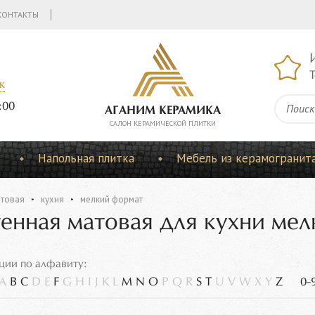
КОНТАКТЫ
Т
к
:00
АГАНИМ КЕРАМИКА
CАЛОН КЕРАМИЧЕСКОЙ ПЛИТКИ
Напольная плитка
Мебель из керамогранит
товая
кухня
мелкий формат
тенная матовая для кухни ме
ции по алфавиту:
A
B
C
D
E
F
G
H
I
J
K
L
M
N
O
P
Q
R
S
T
U
V
W
X
Y
Z
0-