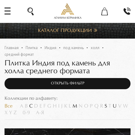
АГАНИМ КЕРАМИКА
КАТАЛОГ ПРОДУКЦИИ
Главная
Плитка
Индия
под камень
холл
средний формат
Плитка Индия под камень для
холла среднего формата
ОТКРЫТЬ ФИЛЬТР
Коллекции по алфавиту:
Все
A
B
C
D
E
F
G
H
I
J
K
L
M
N
O
P
Q
R
S
T
U
V
W
X
Y
Z
0-9
А-Я