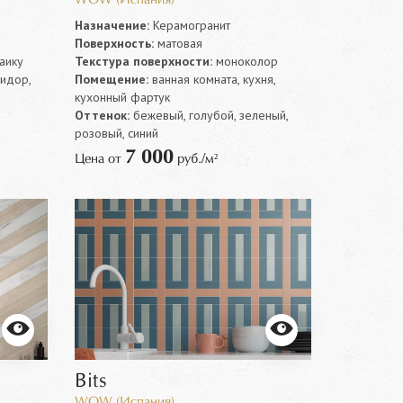
WOW (Испания)
Назначение:
Керамогранит
Поверхность:
матовая
аику
Текстура поверхности:
моноколор
ридор,
Помещение:
ванная комната, кухня,
кухонный фартук
Оттенок:
бежевый, голубой, зеленый,
розовый, синий
7 000
Цена от
руб./м²
Bits
WOW (Испания)