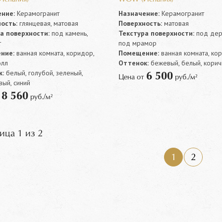
ние:
Керамогранит
Назначение:
Керамогранит
ость:
глянцевая, матовая
Поверхность:
матовая
а поверхности:
под камень,
Текстура поверхности:
под дер
т
под мрамор
ние:
ванная комната, коридор,
Помещение:
ванная комната, ко
олл
Оттенок:
бежевый, белый, кори
:
белый, голубой, зеленый,
6 500
Цена от
руб./м²
вый, синий
8 560
т
руб./м²
ица 1 из 2
1
2