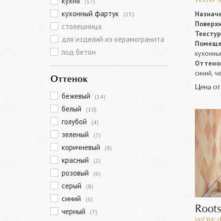
кухня
WOW (И
(17)
кухонный фартук
Назначе
(15)
Поверхн
столешница
Текстур
для изделий из керамогранита
Помеще
под бетон
кухонны
Оттенок
синий, ч
Оттенок
Цена о
бежевый
(14)
белый
(10)
голубой
(4)
зеленый
(7)
коричневый
(8)
красный
(2)
розовый
(6)
серый
(8)
синий
(6)
Roo
черный
(7)
WOW (И