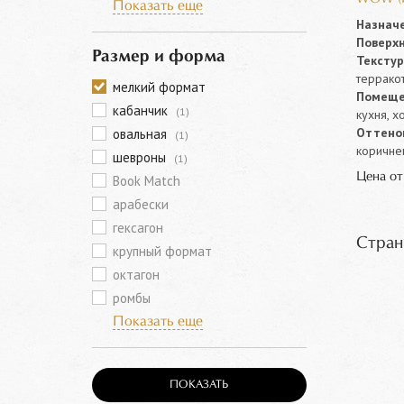
Показать еще
Назначе
Поверхн
Размер и форма
Текстур
террако
мелкий формат
Помеще
кабанчик
(1)
кухня, х
Оттенок
овальная
(1)
коричне
шевроны
(1)
Цена о
Book Match
арабески
гексагон
Стран
крупный формат
октагон
ромбы
Показать еще
ПОКАЗАТЬ