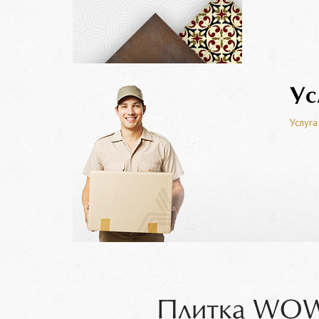
Ус
Услуга
Плитка WOW 