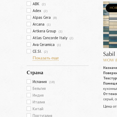
ABK
(2)
НОВ
Adex
(2)
Alpas Cera
(8)
Arcana
(1)
Artkera Group
(1)
Atlas Concorde Italy
(2)
Ava Ceramica
(1)
CE.SI.
(2)
Sabil
Показать еще
WOW (И
Назначе
Поверхн
Страна
Текстур
Испания
(18)
Помеще
Бельгия
кухонны
Оттенок
Индия
серый, с
Италия
Цена о
Китай
Португалия