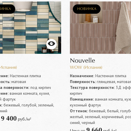
ИНКА
НОВИНКА
Nouvelle
спания)
WOW (Испания)
ние:
Настенная плитка
Назначение:
Настенная плитка
ость:
матовая
Поверхность:
глянцевая, матова
а поверхности:
под кирпич
Текстура поверхности:
3Д эффе
ние:
ванная комната, кухня,
кирпич
й фартук
Помещение:
ванная комната, кух
:
бежевый, голубой, зеленый,
кухонный фартук
иний
Оттенок:
бежевый, белый, голуб
желтый, зеленый, коричневый, ро
9 400
т
руб./м²
синий, черный
9 660
Цена от
руб./м²