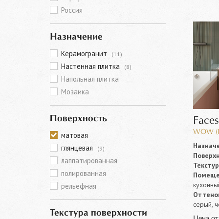
Россия
Назначение
Керамогранит
(11)
Настенная плитка
(8)
Напольная плитка
Мозаика
Поверхность
Faces
WOW (И
матовая
Назначе
глянцевая
(9)
Поверхн
лаппатированная
Текстур
полированная
Помеще
кухонны
рельефная
Оттенок
серый, 
Текстура поверхности
Цена о