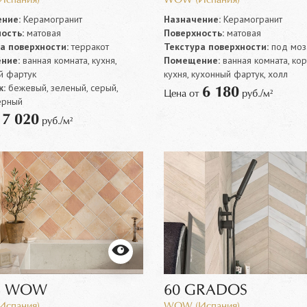
спания)
WOW (Испания)
ние:
Керамогранит
Назначение:
Керамогранит
ость:
матовая
Поверхность:
матовая
а поверхности:
терракот
Текстура поверхности:
под моз
ние:
ванная комната, кухня,
Помещение:
ванная комната, ко
й фартук
кухня, кухонный фартук, холл
:
бежевый, зеленый, серый,
6 180
Цена от
руб./м²
ерный
7 020
т
руб./м²
ts WOW
60 GRADOS
спания)
WOW (Испания)