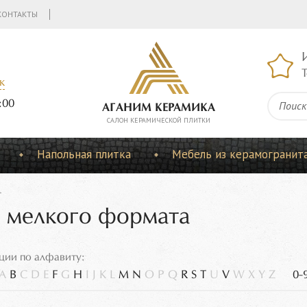
КОНТАКТЫ
Т
к
:00
АГАНИМ КЕРАМИКА
CАЛОН КЕРАМИЧЕСКОЙ ПЛИТКИ
Напольная плитка
Мебель из керамогранит
т
 мелкого формата
ции по алфавиту:
A
B
C
D
E
F
G
H
I
J
K
L
M
N
O
P
Q
R
S
T
U
V
W
X
Y
Z
0-