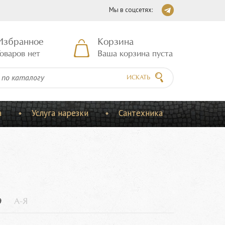
Мы в соцсетях:
Избранное
Корзина
оваров нет
Ваша корзина пуста
ИСКАТЬ
а
Услуга нарезки
Сантехника
9
А-Я