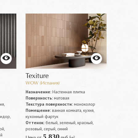
Texiture
WOW (Испания)
Назначение:
Настенная плитка
Поверхность:
матовая
ия,
Текстура поверхности:
моноколор
Помещение:
ванная комната, кухня,
ридор,
кухонный фартук
Оттенок:
белый, зеленый, красный,
ой,
розовый, серый, синий
ий
5 830
Цена от
руб./м²