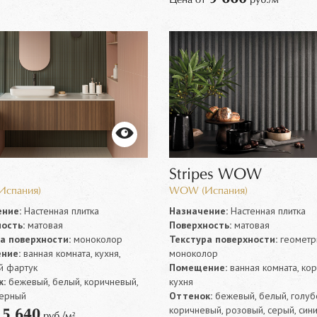
Stripes WOW
спания)
WOW (Испания)
ние:
Настенная плитка
Назначение:
Настенная плитка
ость:
матовая
Поверхность:
матовая
а поверхности:
моноколор
Текстура поверхности:
геометр
ние:
ванная комната, кухня,
моноколор
й фартук
Помещение:
ванная комната, ко
:
бежевый, белый, коричневый,
кухня
черный
Оттенок:
бежевый, белый, голуб
коричневый, розовый, серый, син
5 640
т
руб./м²