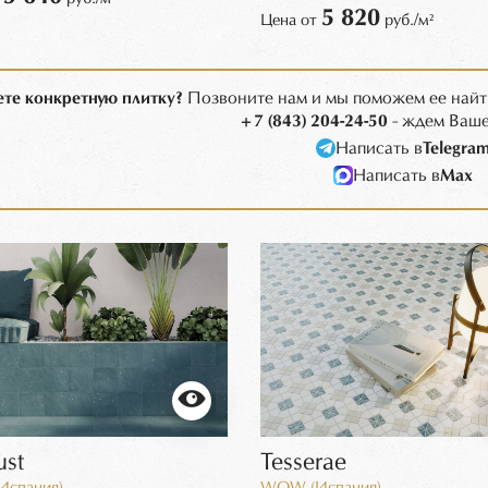
5 820
Цена от
руб./м²
те конкретную плитку?
Позвоните нам и мы поможем ее найт
+7 (843) 204-24-50
- ждем Ваше
Написать в
Telegra
Написать в
Max
ust
Tesserae