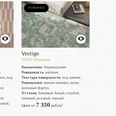
НОВИНКА
Vestige
WOW (Испания)
Назначение:
Керамогранит
я
Поверхность:
матовая
кт, под
Текстура поверхности:
под камень
Помещение:
ванная комната, кухня,
ня,
кухонный фартук
Оттенок:
бежевый, белый, голубой,
ой,
зеленый, розовый, черный
зовый,
7 350
Цена от
руб./м²