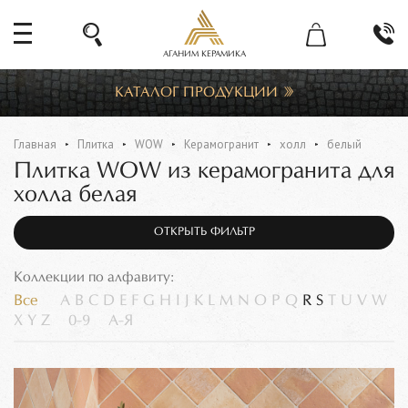
АГАНИМ КЕРАМИКА
КАТАЛОГ ПРОДУКЦИИ
Главная
Плитка
WOW
Керамогранит
холл
белый
Плитка WOW из керамогранита для
холла белая
ОТКРЫТЬ ФИЛЬТР
Коллекции по алфавиту:
Все
A
B
C
D
E
F
G
H
I
J
K
L
M
N
O
P
Q
R
S
T
U
V
W
X
Y
Z
0-9
А-Я