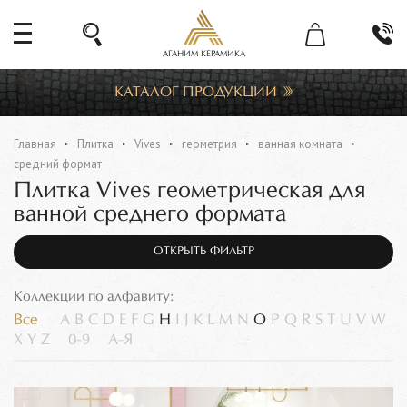
АГАНИМ КЕРАМИКА
КАТАЛОГ ПРОДУКЦИИ
Главная
Плитка
Vives
геометрия
ванная комната
средний формат
Плитка Vives геометрическая для
ванной среднего формата
ОТКРЫТЬ ФИЛЬТР
Коллекции по алфавиту:
Все
A
B
C
D
E
F
G
H
I
J
K
L
M
N
O
P
Q
R
S
T
U
V
W
X
Y
Z
0-9
А-Я