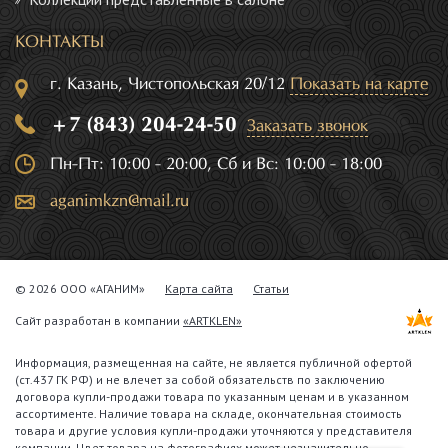
КОНТАКТЫ
г. Казань, Чистопольская 20/12
Показать на карте
+7 (843) 204-24-50
Заказать звонок
Пн-Пт: 10:00 - 20:00, Сб и Вс: 10:00 - 18:00
aganimkzn@mail.ru
© 2026 ООО «АГАНИМ»
Карта сайта
Статьи
Сайт разработан в компании
«ARTKLEN»
Информация, размещенная на сайте, не является публичной офертой
(ст.437 ГК РФ) и не влечет за собой обязательств по заключению
договора купли-продажи товара по указанным ценам и в указанном
ассортименте. Наличие товара на складе, окончательная стоимость
товара и другие условия купли-продажи уточняются у представителя
компании. Цвет товара на фотографиях может незначительно