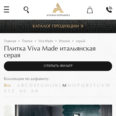
АГАНИМ КЕРАМИКА
КАТАЛОГ ПРОДУКЦИИ
Главная
Плитка
Viva Made
Италия
серый
Плитка Viva Made итальянская
серая
ОТКРЫТЬ ФИЛЬТР
Коллекции по алфавиту:
Все
A
B
C
D
E
F
G
H
I
J
K
L
M
N
O
P
Q
R
S
T
U
V
W
X
Y
Z
0-9
А-Я