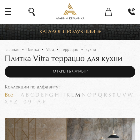
АГАНИМ КЕРАМИКА
КАТАЛОГ ПРОДУКЦИИ
Главная
Плитка
Vitra
терраццо
кухня
Плитка Vitra терраццо для кухни
ОТКРЫТЬ ФИЛЬТР
Коллекции по алфавиту:
Все
A
B
C
D
E
F
G
H
I
J
K
L
M
N
O
P
Q
R
S
T
U
V
W
X
Y
Z
0-9
А-Я