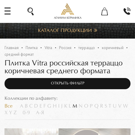
АГАНИМ КЕРАМИКА
КАТАЛОГ ПРОДУКЦИИ
Главная
Плитка
Vitra
Россия
терраццо
коричневый
средний формат
Плитка Vitra российская терраццо
коричневая среднего формата
ОТКРЫТЬ ФИЛЬТР
Коллекции по алфавиту:
Все
A
B
C
D
E
F
G
H
I
J
K
L
M
N
O
P
Q
R
S
T
U
V
W
X
Y
Z
0-9
А-Я