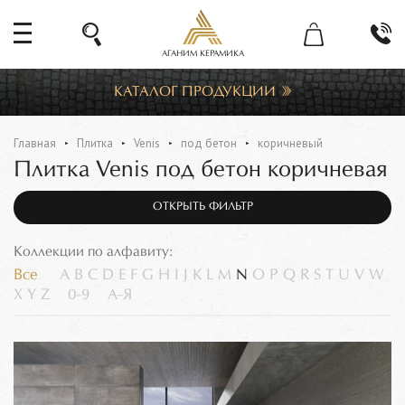
АГАНИМ КЕРАМИКА
КАТАЛОГ ПРОДУКЦИИ
Главная
Плитка
Venis
под бетон
коричневый
Плитка Venis под бетон коричневая
ОТКРЫТЬ ФИЛЬТР
Коллекции по алфавиту:
Все
A
B
C
D
E
F
G
H
I
J
K
L
M
N
O
P
Q
R
S
T
U
V
W
X
Y
Z
0-9
А-Я