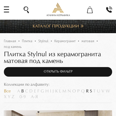
АГАНИМ КЕРАМИКА
КАТАЛОГ ПРОДУКЦИИ
Главная
Плитка
Stylnul
Керамогранит
матовая
под камень
Плитка Stylnul из керамогранита
матовая под камень
ОТКРЫТЬ ФИЛЬТР
Коллекции по алфавиту:
Все
A
B
C
D
E
F
G
H
I
J
K
L
M
N
O
P
Q
R
S
T
U
V
W
X
Y
Z
0-9
А-Я