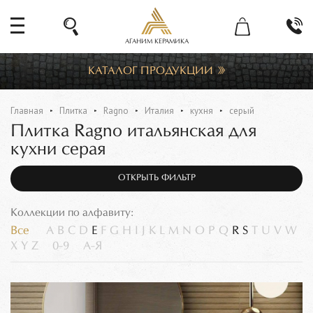
АГАНИМ КЕРАМИКА
КАТАЛОГ ПРОДУКЦИИ
Главная
Плитка
Ragno
Италия
кухня
серый
Плитка Ragno итальянская для
кухни серая
ОТКРЫТЬ ФИЛЬТР
Коллекции по алфавиту:
Все
A
B
C
D
E
F
G
H
I
J
K
L
M
N
O
P
Q
R
S
T
U
V
W
X
Y
Z
0-9
А-Я