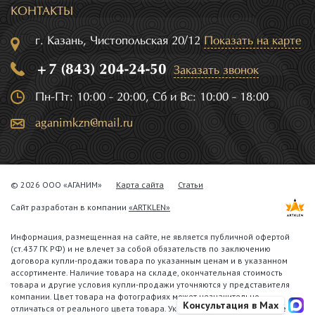
КОНТАКТЫ
г. Казань, Чистопольская 20/12
Показать на карте
+7 (843) 204-24-50
Заказать звонок
Пн-Пт: 10:00 - 20:00, Сб и Вс: 10:00 - 18:00
aganimkzn@mail.ru
© 2026 ООО «АГАНИМ»
Карта сайта
Статьи
Сайт разработан в компании
«ARTKLEN»
Информация, размещенная на сайте, не является публичной офертой
(ст.437 ГК РФ) и не влечет за собой обязательств по заключению
договора купли-продажи товара по указанным ценам и в указанном
ассортименте. Наличие товара на складе, окончательная стоимость
товара и другие условия купли-продажи уточняются у представителя
компании. Цвет товара на фотографиях может незначительно
Консультация в Max
отличаться от реального цвета товара. Указанное обстоятельство не