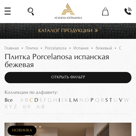
АГАНИМ КЕРАМИКА
КАТАЛОГ ПРОДУКЦИИ
Главная
Плитка
Porcelanosa
Испания
бежевый
C
Плитка Porcelanosa испанская
бежевая
ОТКРЫТЬ ФИЛЬТР
Коллекции по алфавиту:
Все
A
B
C
D
E
F
G
H
I
J
K
L
M
N
O
P
Q
R
S
T
U
V
W
X
Y
Z
0-9
А-Я
НОВИНКА