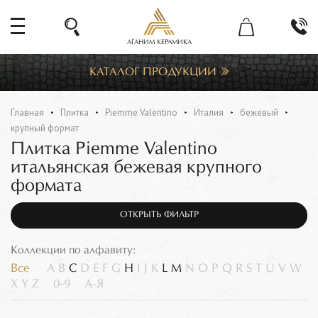
АГАНИМ КЕРАМИКА
КАТАЛОГ ПРОДУКЦИИ
Главная
Плитка
Piemme Valentino
Италия
бежевый
крупный формат
Плитка Piemme Valentino
итальянская бежевая крупного
формата
ОТКРЫТЬ ФИЛЬТР
Коллекции по алфавиту:
Все
A
B
C
D
E
F
G
H
I
J
K
L
M
N
O
P
Q
R
S
T
U
V
W
X
Y
Z
0-9
А-Я