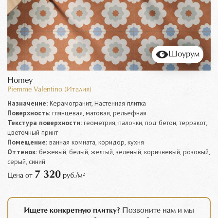
Шоурум
Homey
Piemme Valentino (Италия)
Назначение:
Керамогранит, Настенная плитка
Поверхность:
глянцевая, матовая, рельефная
Текстура поверхности:
геометрия, палочки, под бетон, терракот,
цветочный принт
Помещение:
ванная комната, коридор, кухня
Оттенок:
бежевый, белый, желтый, зеленый, коричневый, розовый,
серый, синий
7 320
Цена от
руб./м²
Ищете конкретную плитку?
Позвоните нам и мы