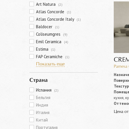
Art Natura
(2)
Atlas Concorde
(1)
Atlas Concorde Italy
(1)
Baldocer
(1)
Coliseumgres
(9)
Emil Ceramica
(4)
Estima
(1)
FAP Ceramiche
(1)
CREM
Показать еще
Pamesa 
Назначе
Поверхн
Страна
Текстур
Испания
(2)
Помеще
Бельгия
кухня, к
Оттенок
Индия
Цена о
Италия
Китай
Португалия