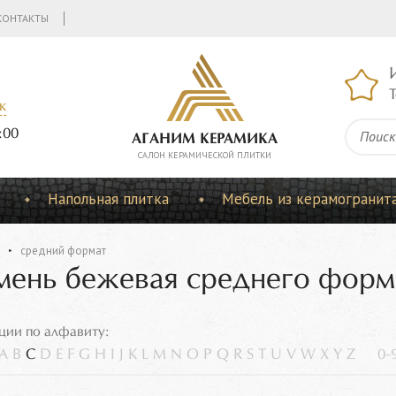
КОНТАКТЫ
Т
к
:00
АГАНИМ КЕРАМИКА
CАЛОН КЕРАМИЧЕСКОЙ ПЛИТКИ
Напольная плитка
Мебель из керамогранит
средний формат
мень бежевая среднего форм
ции по алфавиту:
A
B
C
D
E
F
G
H
I
J
K
L
M
N
O
P
Q
R
S
T
U
V
W
X
Y
Z
0-