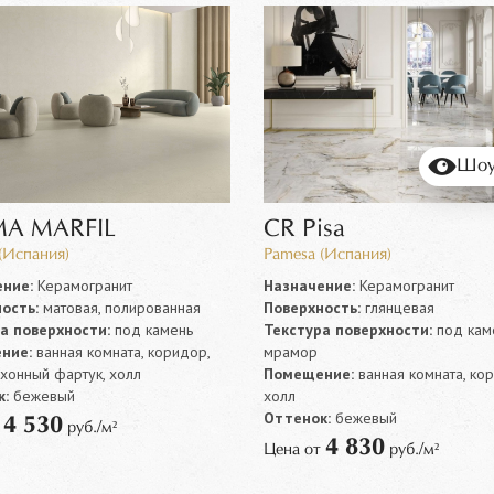
Шоу
A MARFIL
CR Pisa
(Испания)
Pamesa (Испания)
ние:
Керамогранит
Назначение:
Керамогранит
ость:
матовая, полированная
Поверхность:
глянцевая
а поверхности:
под камень
Текстура поверхности:
под каме
ние:
ванная комната, коридор,
мрамор
ухонный фартук, холл
Помещение:
ванная комната, ко
:
бежевый
холл
Оттенок:
бежевый
4 530
т
руб./м²
4 830
Цена от
руб./м²