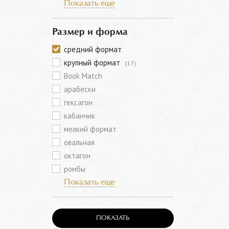
Показать еще
Размер и форма
средний формат
крупный формат
(17)
Book Match
арабески
гексагон
кабанчик
мелкий формат
овальная
октагон
ромбы
Показать еще
ПОКАЗАТЬ