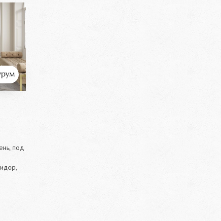
рум
нь, под
ридор,