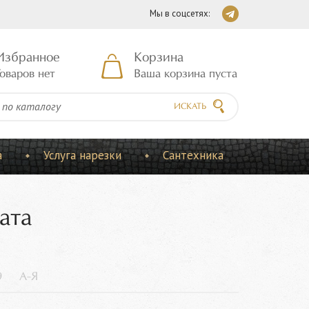
Мы в соцсетях:
Избранное
Корзина
оваров нет
Ваша корзина пуста
ИСКАТЬ
а
Услуга нарезки
Сантехника
ата
9
А-Я