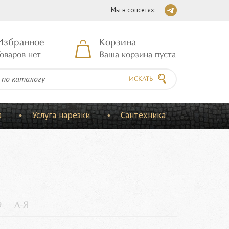
Мы в соцсетях:
Избранное
Корзина
оваров нет
Ваша корзина пуста
ИСКАТЬ
а
Услуга нарезки
Сантехника
9
А-Я