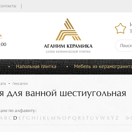
КОНТАКТЫ
Т
к
:00
АГАНИМ КЕРАМИКА
CАЛОН КЕРАМИЧЕСКОЙ ПЛИТКИ
Напольная плитка
Мебель из керамогранит
ната
гексагон
я для ванной шестиугольная
ции по алфавиту:
A
B
C
D
E
F
G
H
I
J
K
L
M
N
O
P
Q
R
S
T
U
V
W
X
Y
Z
0-