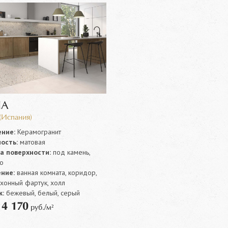
IA
(Испания)
ние:
Керамогранит
ость:
матовая
а поверхности:
под камень,
о
ние:
ванная комната, коридор,
ухонный фартук, холл
:
бежевый, белый, серый
4 170
т
руб./м²