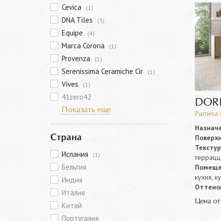
Cevica
(1)
DNA Tiles
(3)
Equipe
(4)
Marca Corona
(1)
Provenza
(1)
Serenissima Ceramiche Cir
(1)
Vives
(1)
41zero42
DOR
Показать еще
Pamesa 
Назначе
Поверхн
Страна
Текстур
Испания
(1)
террацц
Бельгия
Помеще
кухня, к
Индия
Оттенок
Италия
Цена о
Китай
Португалия