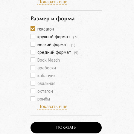
Показать еще
Размер и форма
гексагон
крупный формат
(26)
мелкий формат
(1)
средний формат
(9)
Book Match
арабески
кабанчик
овальная
октагон
ромбы
Показать еще
ПОКАЗАТЬ