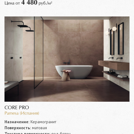
4 480
Цена от
руб./м²
CORE PRO
Pamesa (Испания)
Назначение:
Керамогранит
Поверхность:
матовая
Текстура поверхности:
под бетон