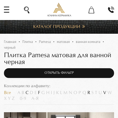
АГАНИМ КЕРАМИКА
КАТАЛОГ ПРОДУКЦИИ
Главная
Плитка
Pamesa
матовая
ванная комната
черный
Плитка Pamesa матовая для ванной
черная
ОТКРЫТЬ ФИЛЬТР
Коллекции по алфавиту:
Все
A
B
C
D
E
F
G
H
I
J
K
L
M
N
O
P
Q
R
S
T
U
V
W
X
Y
Z
0-9
А-Я