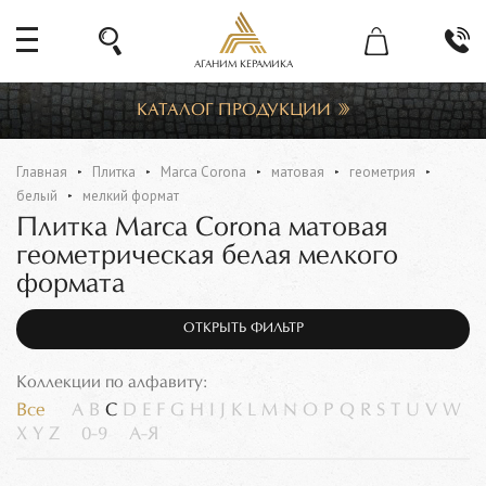
АГАНИМ КЕРАМИКА
КАТАЛОГ ПРОДУКЦИИ
Главная
Плитка
Marca Corona
матовая
геометрия
белый
мелкий формат
Плитка Marca Corona матовая
геометрическая белая мелкого
формата
ОТКРЫТЬ ФИЛЬТР
Коллекции по алфавиту:
Все
A
B
C
D
E
F
G
H
I
J
K
L
M
N
O
P
Q
R
S
T
U
V
W
X
Y
Z
0-9
А-Я