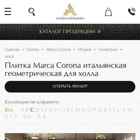
АГАНИМ КЕРАМИКА
КАТАЛОГ ПРОДУКЦИИ
Главная
Плитка
Marca Corona
Италия
геометрия
холл
Плитка Marca Corona итальянская
геометрическая для холла
ОТКРЫТЬ ФИЛЬТР
Коллекции по алфавиту:
Все
A
B
C
D
E
F
G
H
I
J
K
L
M
N
O
P
Q
R
S
T
U
V
W
X
Y
Z
0-9
А-Я