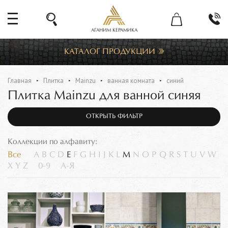
АГАНИМ КЕРАМИКА
КАТАЛОГ ПРОДУКЦИИ
Главная
Плитка
Mainzu
ванная комната
синий
Плитка Mainzu для ванной синяя
ОТКРЫТЬ ФИЛЬТР
Коллекции по алфавиту:
Все
A
B
C
D
E
F
G
H
I
J
K
L
M
N
O
P
Q
R
S
T
U
V
W
X
Y
Z
0-9
А-Я