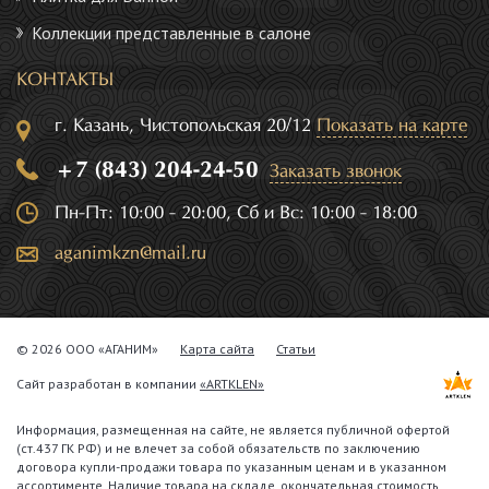
Коллекции представленные в салоне
КОНТАКТЫ
г. Казань, Чистопольская 20/12
Показать на карте
+7 (843) 204-24-50
Заказать звонок
Пн-Пт: 10:00 - 20:00, Сб и Вс: 10:00 - 18:00
aganimkzn@mail.ru
© 2026 ООО «АГАНИМ»
Карта сайта
Статьи
Сайт разработан в компании
«ARTKLEN»
Информация, размещенная на сайте, не является публичной офертой
(ст.437 ГК РФ) и не влечет за собой обязательств по заключению
договора купли-продажи товара по указанным ценам и в указанном
ассортименте. Наличие товара на складе, окончательная стоимость