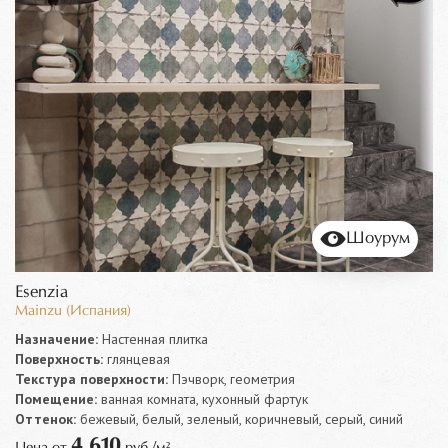
Шоурум
Esenzia
Mainzu (Испания)
Назначение:
Настенная плитка
Поверхность:
глянцевая
Текстура поверхности:
Пэчворк, геометрия
Помещение:
ванная комната, кухонный фартук
Оттенок:
бежевый, белый, зеленый, коричневый, серый, синий
4 610
Цена от
руб./м²