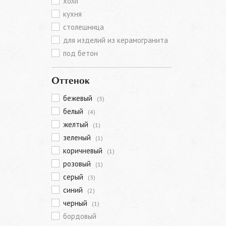
холл
кухня
столешница
для изделий из керамогранита
под бетон
Оттенок
бежевый
(3)
белый
(4)
желтый
(1)
зеленый
(1)
коричневый
(1)
розовый
(1)
серый
(3)
синий
(2)
черный
(1)
бордовый