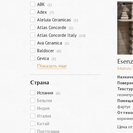
ABK
(1)
Adex
(7)
Aleluia Ceramicas
(1)
Atlas Concorde
(1)
Atlas Concorde Italy
(10)
Ava Ceramica
(1)
Baldocer
(6)
Cevica
(1)
Esenz
Показать еще
Mainzu 
Назначе
Поверхн
Страна
Текстур
Испания
(6)
геометр
Бельгия
Помеще
фартук
Индия
Оттенок
Италия
коричнев
Китай
Цена о
Португалия