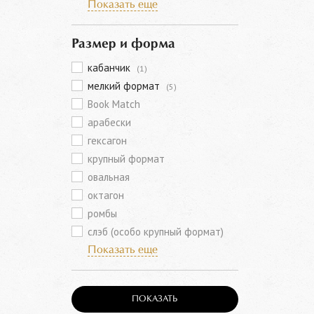
Показать еще
Размер и форма
кабанчик
(1)
мелкий формат
(5)
Book Match
арабески
гексагон
крупный формат
овальная
октагон
ромбы
слэб (особо крупный формат)
Показать еще
ПОКАЗАТЬ