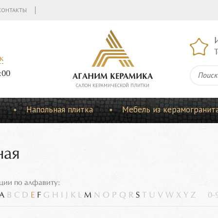
КОНТАКТЫ
Т
к
:00
АГАНИМ КЕРАМИКА
CАЛОН КЕРАМИЧЕСКОЙ ПЛИТКИ
Напольная плитка
Мебель из керамогранит
ная
ции по алфавиту:
A
B
C
D
E
F
G
H
I
J
K
L
M
N
O
P
Q
R
S
T
U
V
W
X
Y
Z
0-