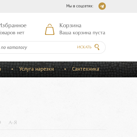
Мы в соцсетях:
Избранное
Корзина
оваров нет
Ваша корзина пуста
ИСКАТЬ
а
Услуга нарезки
Сантехника
9
А-Я