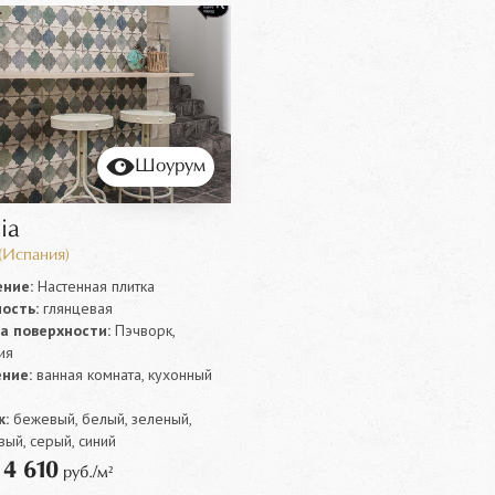
Шоурум
ia
(Испания)
ние:
Настенная плитка
ость:
глянцевая
а поверхности:
Пэчворк,
ия
ние:
ванная комната, кухонный
:
бежевый, белый, зеленый,
ый, серый, синий
4 610
т
руб./м²