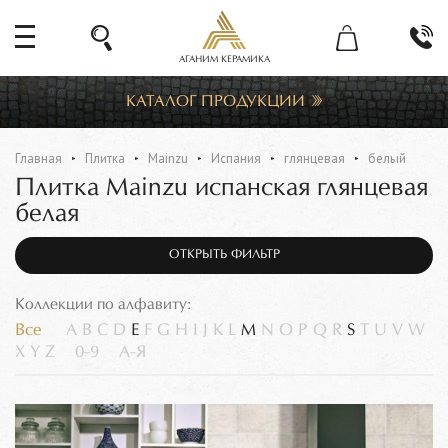
АГАНИМ КЕРАМИКА
КАТАЛОГ ПРОДУКЦИИ
Главная
Плитка
Mainzu
Испания
глянцевая
белый
Плитка Mainzu испанская глянцевая
белая
ОТКРЫТЬ ФИЛЬТР
Коллекции по алфавиту:
Все
A
B
C
D
E
F
G
H
I
J
K
L
M
N
O
P
Q
R
S
T
U
V
W
X
Y
Z
0-9
А-Я