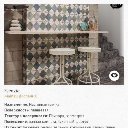
Esenzia
Mainzu (Испания)
Назначение:
Настенная плитка
Поверхность:
глянцевая
Текстура поверхности:
Пэчворк, геометрия
Помещение:
ванная комната, кухонный фартук
Оттенок:
бежевый, белый, зеленый, коричневый, серый, синий