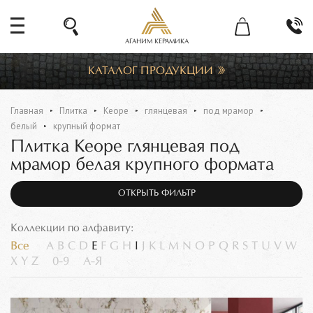
АГАНИМ КЕРАМИКА
КАТАЛОГ ПРОДУКЦИИ
Главная
Плитка
Keope
глянцевая
под мрамор
белый
крупный формат
Плитка Keope глянцевая под
мрамор белая крупного формата
ОТКРЫТЬ ФИЛЬТР
Коллекции по алфавиту:
Все
A
B
C
D
E
F
G
H
I
J
K
L
M
N
O
P
Q
R
S
T
U
V
W
X
Y
Z
0-9
А-Я