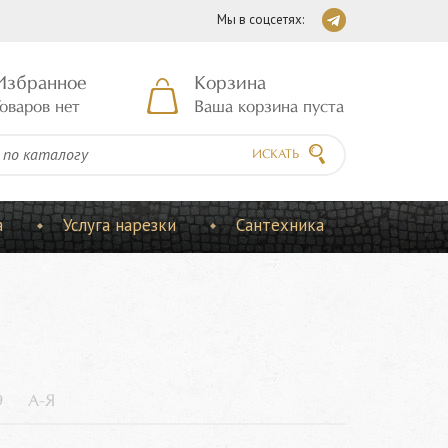
Мы в соцсетях:
Избранное
Корзина
оваров нет
Ваша корзина пуста
ИСКАТЬ
а
Услуга нарезки
Сантехника
9
А-Я