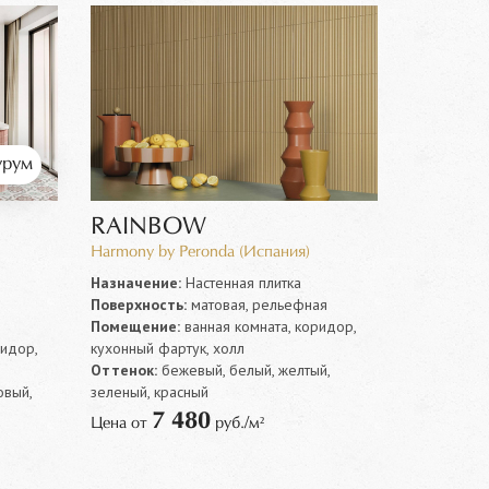
рум
RAINBOW
Harmony by Peronda (Испания)
Назначение:
Настенная плитка
Поверхность:
матовая, рельефная
Помещение:
ванная комната, коридор,
ридор,
кухонный фартук, холл
Оттенок:
бежевый, белый, желтый,
овый,
зеленый, красный
7 480
Цена от
руб./м²