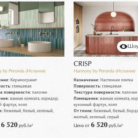
Шоу
CRISP
 by Peronda (Испания)
Harmony by Peronda (Испания)
ние:
Керамогранит
Назначение:
Настенная плитка
ость:
глянцевая
Поверхность:
глянцевая
а поверхности:
палочки
Текстура поверхности:
палочки
ние:
ванная комната, коридор,
Помещение:
ванная комната, ко
й фартук, холл
кухонный фартук, холл
:
бежевый, белый, зеленый,
Оттенок:
бежевый, белый, борд
желтый, зеленый, серый
6 520
6 520
т
руб./м²
Цена от
руб./м²