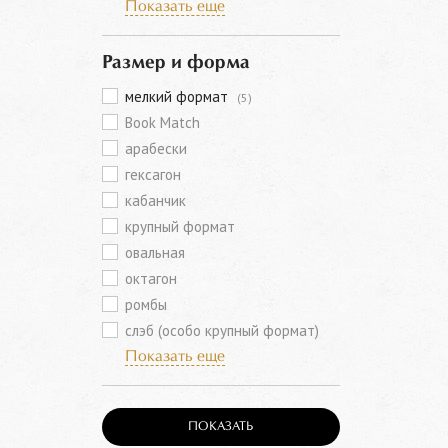
Показать еще
Размер и форма
мелкий формат
(5)
Book Match
арабески
гексагон
кабанчик
крупный формат
овальная
октагон
ромбы
слэб (особо крупный формат)
Показать еще
ПОКАЗАТЬ