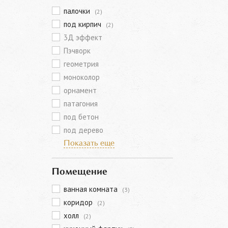
палочки
(2)
под кирпич
(2)
3Д эффект
Пэчворк
геометрия
моноколор
орнамент
патагония
под бетон
под дерево
Показать еще
Помещение
ванная комната
(3)
коридор
(2)
холл
(2)