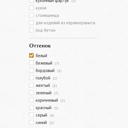
кухонный фартук
(3)
кухня
столешница
для изделий из керамогранита
под бетон
Оттенок
белый
бежевый
(7)
бордовый
(1)
голубой
(1)
желтый
(2)
зеленый
(7)
коричневый
(2)
красный
(1)
серый
(4)
синий
(2)