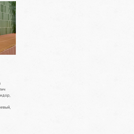
я
пич
ридор,
невый,