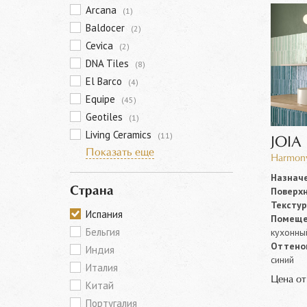
Arcana
(1)
Baldocer
(2)
Cevica
(2)
DNA Tiles
(8)
El Barco
(4)
Equipe
(45)
Geotiles
(1)
Living Ceramics
(11)
JOIA
Показать еще
Harmony
Назначе
Поверхн
Страна
Текстур
Испания
Помеще
Бельгия
кухонны
Оттенок
Индия
синий
Италия
Цена о
Китай
Португалия