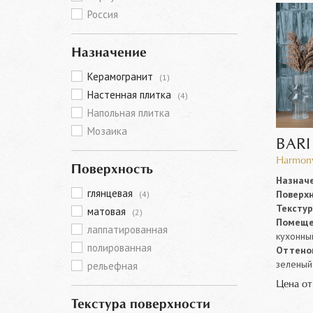
Россия
Назначение
Керамогранит
(1)
Настенная плитка
(4)
Напольная плитка
Мозаика
BARI
Harmony
Поверхность
Назначе
глянцевая
Поверхн
(4)
Текстур
матовая
(2)
Помеще
лаппатированная
кухонны
полированная
Оттенок
зеленый
рельефная
Цена о
Текстура поверхности