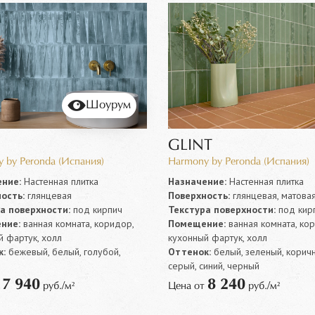
Шоурум
GLINT
 by Peronda (Испания)
Harmony by Peronda (Испания)
ние:
Настенная плитка
Назначение:
Настенная плитка
ость:
глянцевая
Поверхность:
глянцевая, матова
а поверхности:
под кирпич
Текстура поверхности:
под кир
ние:
ванная комната, коридор,
Помещение:
ванная комната, ко
й фартук, холл
кухонный фартук, холл
:
бежевый, белый, голубой,
Оттенок:
белый, зеленый, корич
серый, синий, черный
7 940
8 240
т
руб./м²
Цена от
руб./м²