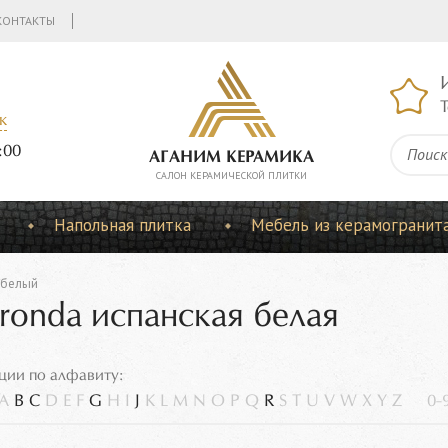
КОНТАКТЫ
Т
к
:00
АГАНИМ КЕРАМИКА
CАЛОН КЕРАМИЧЕСКОЙ ПЛИТКИ
Напольная плитка
Мебель из керамогранит
белый
ronda испанская белая
ции по алфавиту:
A
B
C
D
E
F
G
H
I
J
K
L
M
N
O
P
Q
R
S
T
U
V
W
X
Y
Z
0-