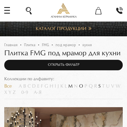
АГАНИМ КЕРАМИКА
КАТАЛОГ ПРОДУКЦИИ
Главная
Плитка
FMG
под мрамор
кухня
Плитка FMG под мрамор для кухни
ОТКРЫТЬ ФИЛЬТР
Коллекции по алфавиту:
Все
A
B
C
D
E
F
G
H
I
J
K
L
M
N
O
P
Q
R
S
T
U
V
W
X
Y
Z
0-9
А-Я