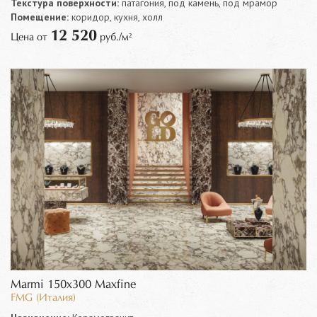
Текстура поверхности:
патагония, под камень, под мрамор
Помещение:
коридор, кухня, холл
12 520
Цена от
руб./м²
Marmi 150x300 Maxfine
FMG (Италия)