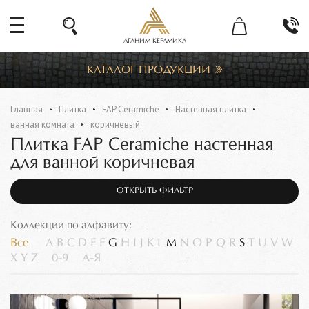
АГАНИМ КЕРАМИКА
КАТАЛОГ ПРОДУКЦИИ
Главная
Плитка
FAP Ceramiche
Настенная плитка
ванная комната
коричневый
Плитка FAP Ceramiche настенная
для ванной коричневая
ОТКРЫТЬ ФИЛЬТР
Коллекции по алфавиту:
Все
A
B
C
D
E
F
G
H
I
J
K
L
M
N
O
P
Q
R
S
T
U
V
W
X
Y
Z
0-9
А-Я