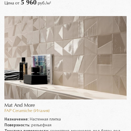
5 960
Цена от
руб./м²
Mat And More
FAP Ceramiche (Италия)
Назначение:
Настенная плитка
Поверхность:
рельефная
Текстура поверхности:
геометрия, моноколор, под бетон, под