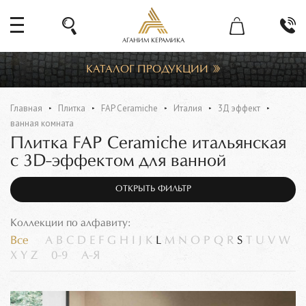
АГАНИМ КЕРАМИКА
КАТАЛОГ ПРОДУКЦИИ
Главная
Плитка
FAP Ceramiche
Италия
3Д эффект
ванная комната
Плитка FAP Ceramiche итальянская
с 3D-эффектом для ванной
ОТКРЫТЬ ФИЛЬТР
Коллекции по алфавиту:
Все
A
B
C
D
E
F
G
H
I
J
K
L
M
N
O
P
Q
R
S
T
U
V
W
X
Y
Z
0-9
А-Я