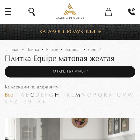
АГАНИМ КЕРАМИКА
КАТАЛОГ ПРОДУКЦИИ
Главная
Плитка
Equipe
матовая
желтый
Плитка Equipe матовая желтая
ОТКРЫТЬ ФИЛЬТР
Коллекции по алфавиту:
Все
A
B
C
D
E
F
G
H
I
J
K
L
M
N
O
P
Q
R
S
T
U
V
W
X
Y
Z
0-9
А-Я