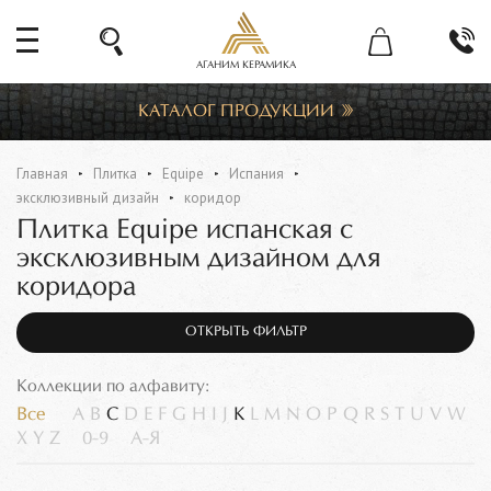
АГАНИМ КЕРАМИКА
КАТАЛОГ ПРОДУКЦИИ
Главная
Плитка
Equipe
Испания
эксклюзивный дизайн
коридор
Плитка Equipe испанская с
эксклюзивным дизайном для
коридора
ОТКРЫТЬ ФИЛЬТР
Коллекции по алфавиту:
Все
A
B
C
D
E
F
G
H
I
J
K
L
M
N
O
P
Q
R
S
T
U
V
W
X
Y
Z
0-9
А-Я