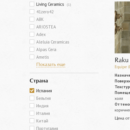
Living Ceramics
(1)
41zero42
ABK
ARIOSTEA
Adex
Aleluia Ceramicas
Alpas Cera
Ametis
Raku
Показать еще
Equipe 
Назначе
Поверхн
Страна
Текстур
Испания
Помеще
Бельгия
холл
Оттенок
Индия
коричнев
Италия
Цена о
Китай
Португалия