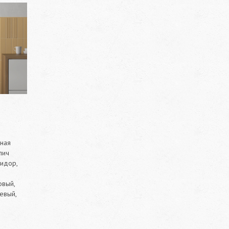
ная
пич
ридор,
овый,
евый,