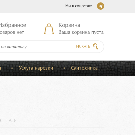
Мы в соцсетях:
Избранное
Корзина
оваров нет
Ваша корзина пуста
ИСКАТЬ
а
Услуга нарезки
Сантехника
9
А-Я