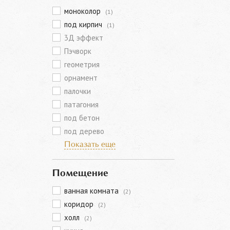
моноколор
(1)
под кирпич
(1)
3Д эффект
Пэчворк
геометрия
орнамент
палочки
патагония
под бетон
под дерево
Показать еще
Помещение
ванная комната
(2)
коридор
(2)
холл
(2)