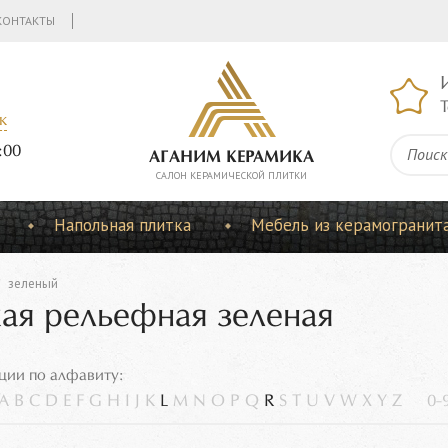
КОНТАКТЫ
Т
к
:00
АГАНИМ КЕРАМИКА
CАЛОН КЕРАМИЧЕСКОЙ ПЛИТКИ
Напольная плитка
Мебель из керамогранит
зеленый
кая рельефная зеленая
ции по алфавиту:
A
B
C
D
E
F
G
H
I
J
K
L
M
N
O
P
Q
R
S
T
U
V
W
X
Y
Z
0-