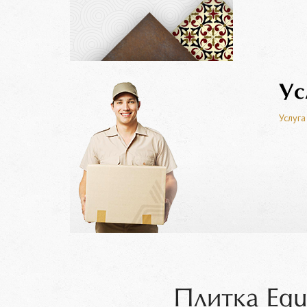
Ус
Услуга
Плитка Equ