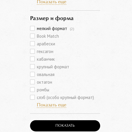
Показать еще
Размер и форма
мелкий формат
(2)
Book Match
арабески
гексагон
кабанчик
крупный формат
овальная
октагон
ромбы
слэб (особо крупный формат)
Показать еще
ПОКАЗАТЬ