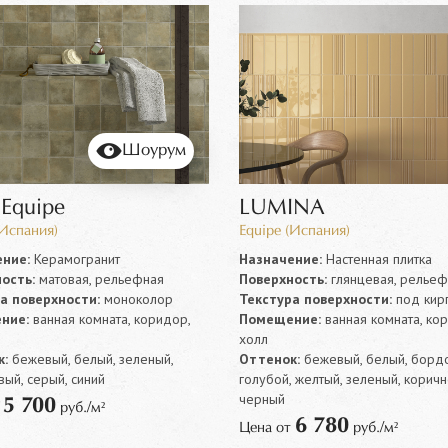
Шоурум
 Equipe
LUMINA
(Испания)
Equipe (Испания)
ние:
Керамогранит
Назначение:
Настенная плитка
ость:
матовая, рельефная
Поверхность:
глянцевая, рельеф
а поверхности:
моноколор
Текстура поверхности:
под кир
ние:
ванная комната, коридор,
Помещение:
ванная комната, ко
холл
:
бежевый, белый, зеленый,
Оттенок:
бежевый, белый, борд
ый, серый, синий
голубой, желтый, зеленый, коричн
черный
5 700
т
руб./м²
6 780
Цена от
руб./м²