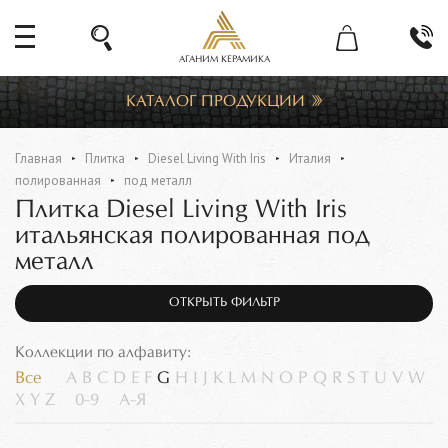
АГАНИМ КЕРАМИКА
КАТАЛОГ ПРОДУКЦИИ
Главная
Плитка
Diesel Living With Iris
Италия
полированная
под металл
Плитка Diesel Living With Iris
итальянская полированная под
металл
ОТКРЫТЬ ФИЛЬТР
Коллекции по алфавиту:
Все
A
B
C
D
E
F
G
H
I
J
K
L
M
N
O
P
Q
R
S
T
U
V
W
X
Y
Z
0-9
А-Я