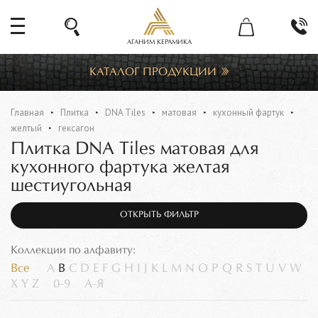
АГАНИМ КЕРАМИКА
КАТАЛОГ ПРОДУКЦИИ
Главная
Плитка
DNA Tiles
матовая
кухонный фартук
желтый
гексагон
Плитка DNA Tiles матовая для
кухонного фартука желтая
шестиугольная
ОТКРЫТЬ ФИЛЬТР
Коллекции по алфавиту:
Все
A
B
C
D
E
F
G
H
I
J
K
L
M
N
O
P
Q
R
S
T
U
V
W
X
Y
Z
0-9
А-Я