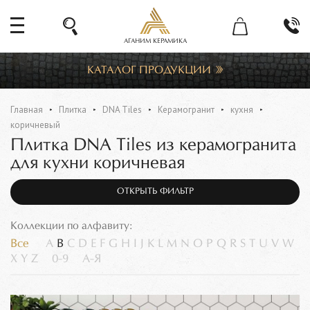
АГАНИМ КЕРАМИКА
КАТАЛОГ ПРОДУКЦИИ
Главная
Плитка
DNA Tiles
Керамогранит
кухня
коричневый
Плитка DNA Tiles из керамогранита
для кухни коричневая
ОТКРЫТЬ ФИЛЬТР
Коллекции по алфавиту:
Все
A
B
C
D
E
F
G
H
I
J
K
L
M
N
O
P
Q
R
S
T
U
V
W
X
Y
Z
0-9
А-Я