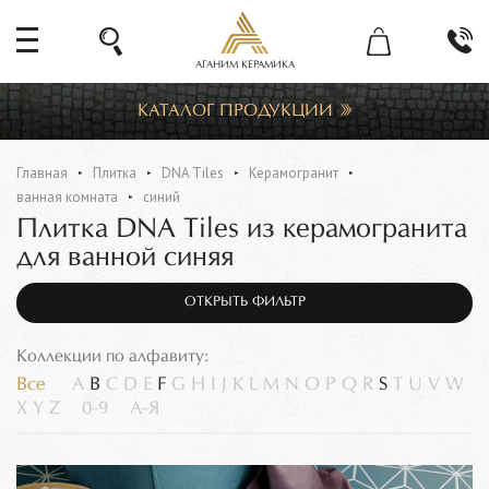
АГАНИМ КЕРАМИКА
КАТАЛОГ ПРОДУКЦИИ
Главная
Плитка
DNA Tiles
Керамогранит
ванная комната
синий
Плитка DNA Tiles из керамогранита
для ванной синяя
ОТКРЫТЬ ФИЛЬТР
Коллекции по алфавиту:
Все
A
B
C
D
E
F
G
H
I
J
K
L
M
N
O
P
Q
R
S
T
U
V
W
X
Y
Z
0-9
А-Я