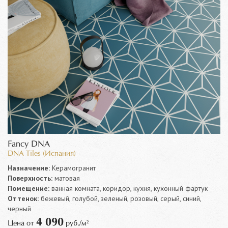
Fancy DNA
DNA Tiles (Испания)
Назначение:
Керамогранит
Поверхность:
матовая
Помещение:
ванная комната, коридор, кухня, кухонный фартук
Оттенок:
бежевый, голубой, зеленый, розовый, серый, синий,
черный
4 090
Цена от
руб./м²