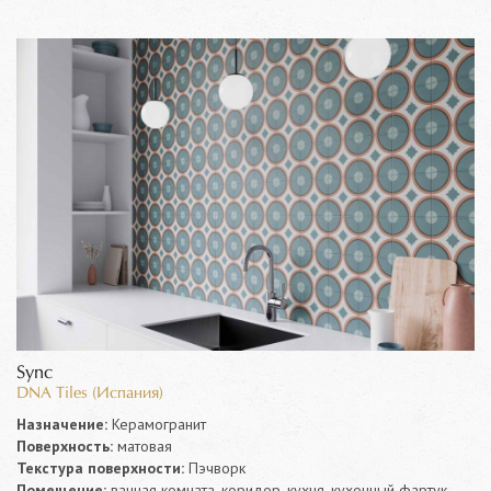
Sync
DNA Tiles (Испания)
Назначение:
Керамогранит
Поверхность:
матовая
Текстура поверхности:
Пэчворк
Помещение:
ванная комната, коридор, кухня, кухонный фартук,