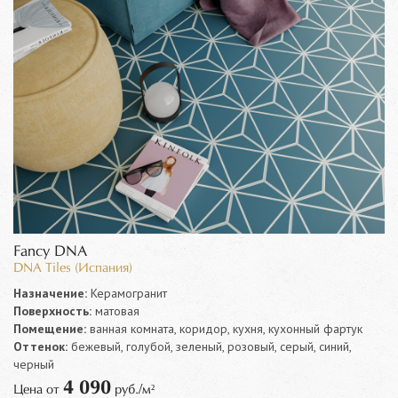
Fancy DNA
DNA Tiles (Испания)
Назначение:
Керамогранит
Поверхность:
матовая
Помещение:
ванная комната, коридор, кухня, кухонный фартук
Оттенок:
бежевый, голубой, зеленый, розовый, серый, синий,
черный
4 090
Цена от
руб./м²