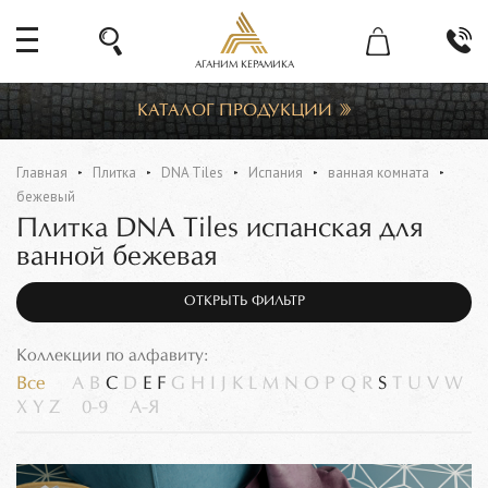
АГАНИМ КЕРАМИКА
КАТАЛОГ ПРОДУКЦИИ
Главная
Плитка
DNA Tiles
Испания
ванная комната
бежевый
Плитка DNA Tiles испанская для
ванной бежевая
ОТКРЫТЬ ФИЛЬТР
Коллекции по алфавиту:
Все
A
B
C
D
E
F
G
H
I
J
K
L
M
N
O
P
Q
R
S
T
U
V
W
X
Y
Z
0-9
А-Я